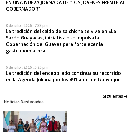
EN UNA NUEVA JORNADA DE “LOS JÓVENES FRENTE AL
GOBERNADOR”
8 de julio , 2026 , 7:38 pm
La tradición del caldo de salchicha se vive en «La
Sazón Guayaca», iniciativa que impulsa la
Gobernación del Guayas para fortalecer la
gastronomía local
6 de julio , 2026 , 5:25 pm
La tradición del encebollado continúa su recorrido
en la Agenda Juliana por los 491 años de Guayaquil
Posts
Siguientes →
Noticias Destacadas
navigation