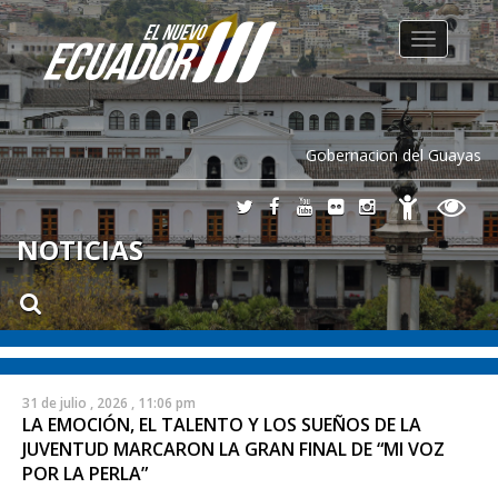
Toggle
navigation
Gobernacion del Guayas
NOTICIAS
31 de julio , 2026 , 11:06 pm
LA EMOCIÓN, EL TALENTO Y LOS SUEÑOS DE LA
JUVENTUD MARCARON LA GRAN FINAL DE “MI VOZ
POR LA PERLA”