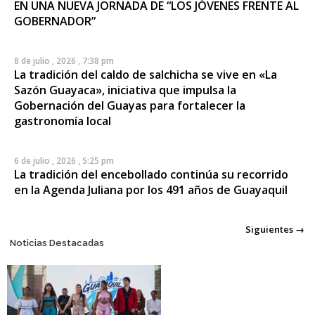
EN UNA NUEVA JORNADA DE “LOS JÓVENES FRENTE AL
GOBERNADOR”
8 de julio , 2026 , 7:38 pm
La tradición del caldo de salchicha se vive en «La
Sazón Guayaca», iniciativa que impulsa la
Gobernación del Guayas para fortalecer la
gastronomía local
6 de julio , 2026 , 5:25 pm
La tradición del encebollado continúa su recorrido
en la Agenda Juliana por los 491 años de Guayaquil
Posts
Siguientes →
Noticias Destacadas
navigation