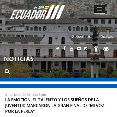
Toggle
navigation
Gobernacion del Guayas
NOTICIAS
31 de julio , 2026 , 11:06 pm
LA EMOCIÓN, EL TALENTO Y LOS SUEÑOS DE LA
JUVENTUD MARCARON LA GRAN FINAL DE “MI VOZ
POR LA PERLA”