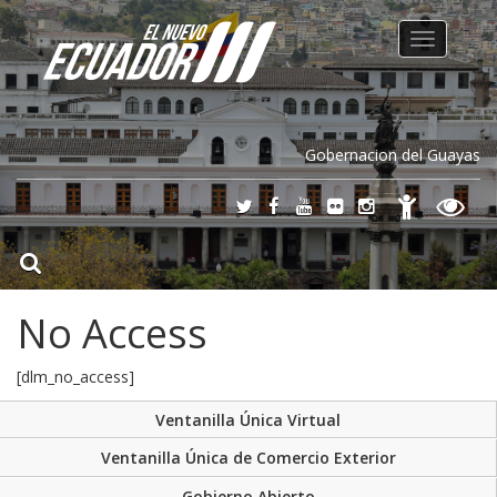
Toggle
navigation
Gobernacion del Guayas
No Access
[dlm_no_access]
Ventanilla Única Virtual
Ventanilla Única de Comercio Exterior
Gobierno Abierto