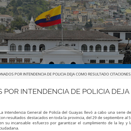
ONADOS POR INTENDENCIA DE POLICIA DEJA COMO RESULTADO CITACIONE
 POR INTENDENCIA DE POLICIA DEJ
La Intendencia General de Policía del Guayas llevó a cabo una serie d
con resultados destacados en toda la provincia, del 29 de septiembre al 5
en su incansable esfuerzo por garantizar el cumplimiento de la ley y 
ciudadana.