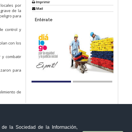
Imprimir
 locales por
Mail
 grave de la
peligro para
Entérate
e control y
plan con los
r y combatir
izaron para
plimiento de
y de la Sociedad de la Información,