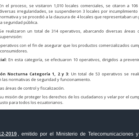
En el proceso, se visitaron 1,010 locales comerciales, se citaron a 106
diversas irregularidades, se suspendieron 3 locales por incumplimiento
normativa y se procedió a la clausura de 4 locales que representaban un 
la seguridad pública.
Se realizaron un total de 314 operativos, abarcando diversas áreas d
supervisión:
perativos con el fin de asegurar que los productos comercializados cum
s consumidores.
ial:
En esta categoría, se efectuaron 10 operativos, dirigidos a preveni
ón Nocturna Categoría 1, 2 y 3:
Un total de 53 operativos se real
 las normativas de seguridad y funcionamiento.
s áreas de control y fiscalización.
su misión de proteger los derechos de los ciudadanos y velar por el cum
usto para todos los ecuatorianos.
12-2019
, emitido por el Ministerio de Telecomunicaciones 