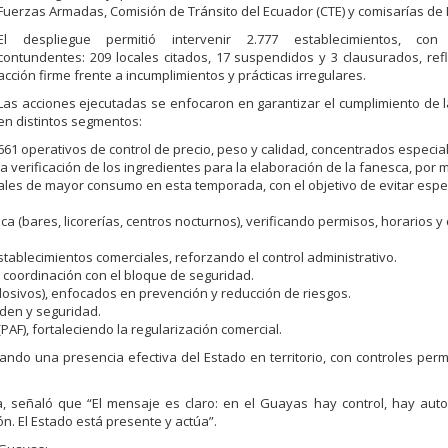
Fuerzas Armadas, Comisión de Tránsito del Ecuador (CTE) y comisarías de P
El despliegue permitió intervenir 2.777 establecimientos, con 
contundentes: 209 locales citados, 17 suspendidos y 3 clausurados, re
acción firme frente a incumplimientos y prácticas irregulares.
Las acciones ejecutadas se enfocaron en garantizar el cumplimiento de 
en distintos segmentos:
661 operativos de control de precio, peso y calidad, concentrados especi
la verificación de los ingredientes para la elaboración de la fanesca, por 
nales de mayor consumo en esta temporada, con el objetivo de evitar espe
a (bares, licorerías, centros nocturnos), verificando permisos, horarios y
stablecimientos comerciales, reforzando el control administrativo.
n coordinación con el bloque de seguridad.
osivos), enfocados en prevención y reducción de riesgos.
rden y seguridad.
F), fortaleciendo la regularización comercial.
ando una presencia efectiva del Estado en territorio, con controles pe
a, señaló que “El mensaje es claro: en el Guayas hay control, hay aut
n. El Estado está presente y actúa”.