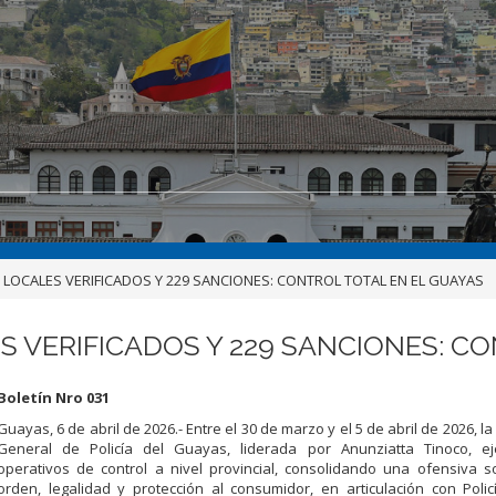
7 LOCALES VERIFICADOS Y 229 SANCIONES: CONTROL TOTAL EN EL GUAYAS
LES VERIFICADOS Y 229 SANCIONES: 
Boletín Nro 031
Guayas, 6 de abril de 2026.- Entre el 30 de marzo y el 5 de abril de 2026, l
General de Policía del Guayas, liderada por Anunziatta Tinoco, ej
operativos de control a nivel provincial, consolidando una ofensiva 
orden, legalidad y protección al consumidor, en articulación con Polic