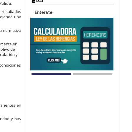
Mail
olicía.
resultados
Entérate
flejando una
la normativa
almente en
motivo de
culación y
 condiciones
rmanentes en
oridad y hay