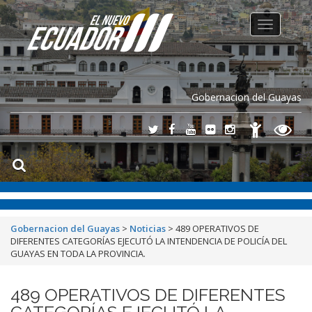
Toggle
navigation
Gobernacion del Guayas
Gobernacion del Guayas
>
Noticias
>
489 OPERATIVOS DE
DIFERENTES CATEGORÍAS EJECUTÓ LA INTENDENCIA DE POLICÍA DEL
GUAYAS EN TODA LA PROVINCIA.
489 OPERATIVOS DE DIFERENTES
CATEGORÍAS EJECUTÓ LA