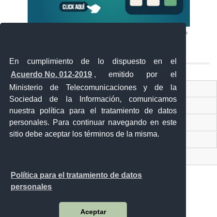
En cumplimiento de lo dispuesto en el
Acuerdo No. 012-2019
, emitido por el
Ministerio de Telecomunicaciones y de la
Ventanilla Única Virtual
Sociedad de la Información, comunicamos
Ventanilla Única de Comercio Exterior
nuestra política para el tratamiento de datos
personales. Para continuar navegando en este
Gobierno Abierto
sitio debe aceptar los términos de la misma.
Visor Ciudadano
Contacto ciudadano
Política para el tratamiento de datos
personales
Malecón y Aguirre
Aceptar