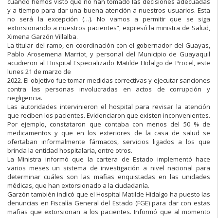
cuando hemos visto que no
han tomado las decisiones adecuadas
y a tiempo para dar una buena atención
a nuestros usuarios. Esta
no será la excepción (…)
. No vamos a permitir que
se siga
extorsionando a nuestros pacientes”, expresó la mini
stra de Salud,
Ximena Garzón Villalba.
La titular del ramo, en coordinación con el gobernador del Guayas,
Pablo
Arosemena
Marriot,
y
personal
del
Municipio
de
Guayaquil
acudieron
al
Hospital Especializado Matilde Hidalgo de Procel, este
lunes 21 de marzo de
2022. El objetivo fue tomar medidas correctivas y ejecutar sanciones
contra las
personas involucradas en actos de corrupción y
negligencia.
Las autoridades intervinieron el hospital para revisar la atención
que reciben los
pacientes. Evidenciaron que existen inconvenientes.
Por ejemplo, constataron
que contaba con menos del 50 % de
medicamentos y que en los exteriores de
la casa de salud se
ofertaban informalmente fármacos, servicios ligados a los
que
brinda la entidad hospitalaria, entre otros.
La Ministra informó que la cartera de Estado implementó hace
varios meses un
sistema de investigación a nivel nacional para
determinar cuáles son las mafias
enquistadas en las unidades
médicas, que han extorsionado a la ciudadanía.
Garzón también indicó que el Hospital Matilde Hidalgo ha puesto las
denuncias
en
Fiscalía
General
del
Estado
(FGE)
para
dar
con
estas
mafias
que
extorsionan
a
los
pacientes.
Informó
que
al
momento