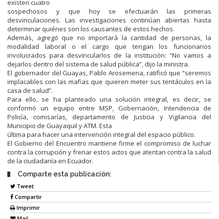
existen
cuatro
sospechosos y que
hoy se efectuarán las primeras
desvinculaciones. Las
investigaciones continúan abiertas hasta
determinar quiénes son los causantes
de estos hechos.
Además, agregó que
no importará la cantidad de personas, la
modalidad
laboral o el cargo que tengan los funcionarios
involucrados para desvincularlos
de la institución:
“No vamos a
dejarlos dentro del sistema de salud pública”, dijo
la ministra.
El
gobernador
del
Guayas,
Pablo
Arosemena,
ratificó
que
“
seremos
implacables con las mafias que quieren meter sus tentáculos en la
casa de
salud”.
Para ello, se ha planteado una solución integral, es decir, se
conformó un
equipo
entre
MSP,
Gobernación,
Intendencia
de
Policía,
comisarías,
departamento de Justicia y Vigilancia del
Municipio de Guayaquil y ATM. Esta
última para hacer una intervención integral del espacio público.
El Gobierno del Encuentro mantiene firme el compromiso de luchar
contra la
corrupción y frenar estos actos que atentan contra la salud
de la ciudadanía en
Ecuador.
Comparte esta publicación:
Tweet
Compartir
Imprimir
Mail