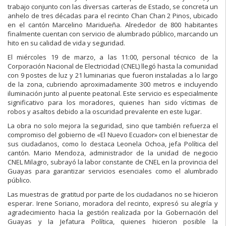
trabajo conjunto con las diversas carteras de Estado, se concreta un
anhelo de tres décadas para el recinto Chan Chan 2 Pinos, ubicado
en el cantón Marcelino Maridueña. Alrededor de 800 habitantes
finalmente cuentan con servicio de alumbrado público, marcando un
hito en su calidad de vida y seguridad.
El miércoles 19 de marzo, a las 11:00, personal técnico de la
Corporación Nacional de Electricidad (CNEL) llegó hasta la comunidad
con 9 postes de luz y 21 luminarias que fueron instaladas a lo largo
de la zona, cubriendo aproximadamente 300 metros e incluyendo
iluminación junto al puente peatonal. Este servicio es especialmente
significativo para los moradores, quienes han sido víctimas de
robos y asaltos debido a la oscuridad prevalente en este lugar.
La obra no solo mejora la seguridad, sino que también refuerza el
compromiso del gobierno de «El Nuevo Ecuador» con el bienestar de
sus ciudadanos, como lo destaca Leonela Ochoa, jefa Política del
cantón. Mario Mendoza, administrador de la unidad de negocio
CNEL Milagro, subrayó la labor constante de CNEL en la provincia del
Guayas para garantizar servicios esenciales como el alumbrado
público.
Las muestras de gratitud por parte de los ciudadanos no se hicieron
esperar. Irene Soriano, moradora del recinto, expresó su alegría y
agradecimiento hacia la gestión realizada por la Gobernación del
Guayas y la Jefatura Política, quienes hicieron posible la