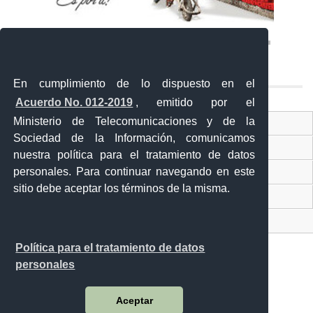
En cumplimiento de lo dispuesto en el
Acuerdo No. 012-2019
, emitido por el
Ministerio de Telecomunicaciones y de la
Ventanilla Única Virtual
Sociedad de la Información, comunicamos
Ventanilla Única de Comercio Exterior
nuestra política para el tratamiento de datos
personales. Para continuar navegando en este
Gobierno Abierto
sitio debe aceptar los términos de la misma.
Visor Ciudadano
Contacto ciudadano
Política para el tratamiento de datos
personales
Malecón y Aguirre
Aceptar
Guayaquil - Ecuador