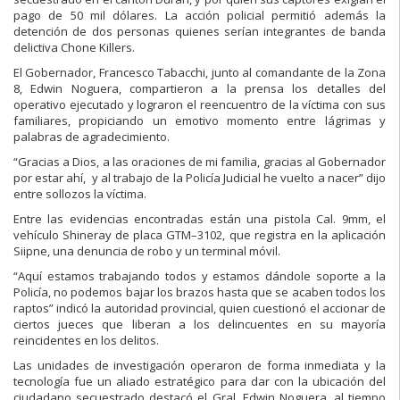
pago de 50 mil dólares. La acción policial
permitió además la
detención de dos personas
quienes serían int
egrantes de
banda
delictiva Chone Killers.
El Gobernador, Francesco Tabacchi, junto al comandante de la Zona
8, Edwin
Noguera, compartieron a la prensa los detalles del
operativo ejecutado y
lograron el reencuentro de la víctima con sus
familiares
, propici
ando un emotivo
momento entre lágrimas y
palabras de agradecimiento.
“Gracias a Dios, a las oraciones de mi familia, gracias al Gobernador
por estar ahí, y al trabajo de la Policía Judicial
he vuelto a nacer” dijo
entre sollozos la víctima.
Entre
las evidencias
encontradas
están
una
pistola C
al. 9mm,
el
vehículo
Shineray de placa GTM
–
3102, que registra en la aplicación
Siipne, una denuncia
de robo y un terminal móvil.
“Aquí estamos trabajando todos y estamos dándole soporte a la
Policía, no
podemos bajar los brazos hasta que se acaben
todos los
raptos” indicó la
autoridad provincial
, quien cuestionó el accionar de
ciertos jueces que liberan
a los delincuentes en su mayoría
reincidentes en los delitos.
La
s unidades de investigación operaron de forma inmediata y la
tecnología fue
un alia
do estratégico para dar con la ubicación del
ciudadano secuestrado
destacó el Gral. Edwin Noguera, al tiempo