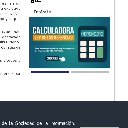
Mail
ores, en un
 ha evaluado
Entérate
 iniciativa,
dad y la paz
anizado han
a destacada
litre, Nobol,
s Comités de
os a todos a
sfuerzos por
Visor Ciudadano
Contacto ciudadano
y de la Sociedad de la Información,