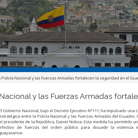
 Policía Nacional y las Fuerzas Armadas fortalecen la seguridad en el Gu
 Nacional y las Fuerzas Armadas fortal
El Gobierno Nacional, bajo el Decreto Ejecutivo N°111, ha impulsado una 
estratégica entre la Policía Nacional y las Fuerzas Armadas del Ecuador, 
el presidente de la República, Daniel Noboa. Esta medida ha permitido u
efectivo de fuerzas del orden público para disuadir la violencia en
guayasense.