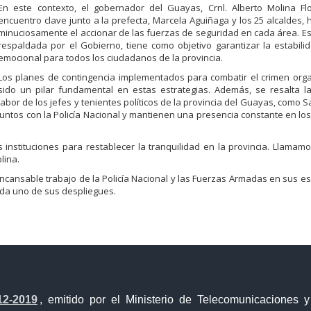
En este contexto, el gobernador del Guayas, Crnl. Alberto Molina Fl
encuentro clave junto a la prefecta, Marcela Aguiñaga y los 25 alcaldes,
minuciosamente el accionar de las fuerzas de seguridad en cada área. Esta
respaldada por el Gobierno, tiene como objetivo garantizar la estabili
emocional para todos los ciudadanos de la provincia.
Los planes de contingencia implementados para combatir el crimen org
sido un pilar fundamental en estas estrategias. Además, se resalta l
labor de los jefes y tenientes políticos de la provincia del Guayas, como Sa
juntos con la Policía Nacional y mantienen una presencia constante en lo
 instituciones para restablecer la tranquilidad en la provincia. Llamam
lina.
ncansable trabajo de la Policía Nacional y las Fuerzas Armadas en sus e
ada uno de sus despliegues.
a Única de Comercio Exterior
Gobierno Abierto
12-2019
, emitido por el Ministerio de Telecomunicaciones 