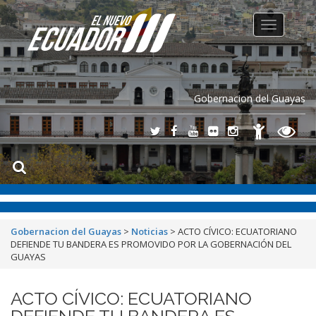
Toggle
navigation
Gobernacion del Guayas
Gobernacion del Guayas
>
Noticias
>
ACTO CÍVICO: ECUATORIANO
DEFIENDE TU BANDERA ES PROMOVIDO POR LA GOBERNACIÓN DEL
GUAYAS
ACTO CÍVICO: ECUATORIANO
DEFIENDE TU BANDERA ES