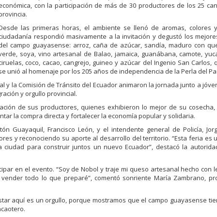
económica, con la participación de más de 30 productores de los 25 ca
provincia.
Desde las primeras horas, el ambiente se llenó de aromas, colores y 
ciudadanía respondió masivamente a la invitación y degustó los mejor
del campo guayasense: arroz, caña de azúcar, sandía, maduro con qu
verde, soya, vino artesanal de Balao, jamaica, guanábana, camote, yuc
ciruelas, coco, cacao, cangrejo, guineo y azúcar del Ingenio San Carlos,
se unió al homenaje por los 205 años de independencia de la Perla del Pac
onal y la Comisión de Tránsito del Ecuador animaron la jornada junto a jóve
ación y orgullo provincial.
ipación de sus productores, quienes exhibieron lo mejor de su cosecha,
ntar la compra directa y fortalecer la economía popular y solidaria.
tón Guayaquil, Francisco León, y el intendente general de Policía, Jor
es y reconociendo su aporte al desarrollo del territorio. “Esta feria es
ciudad para construir juntos un nuevo Ecuador”, destacó la autoridad
ipar en el evento. “Soy de Nobol y traje mi queso artesanal hecho con l
 vender todo lo que preparé”, comentó sonriente María Zambrano, pr
Estar aquí es un orgullo, porque mostramos que el campo guayasense tie
acaotero.