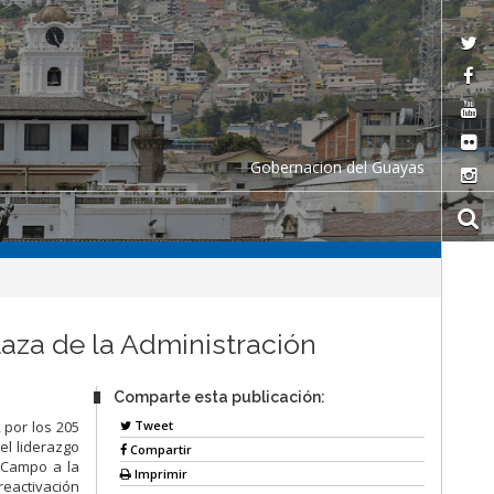
Gobernacion del Guayas
laza de la Administración
Comparte esta publicación:
Tweet
 por los 205
el liderazgo
Compartir
l Campo a la
Imprimir
reactivación