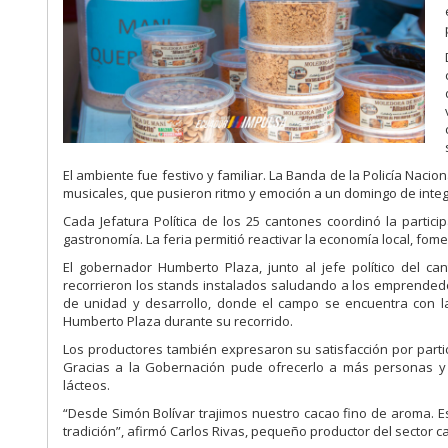
El ambiente fue festivo y familiar. La Banda de la Policía Naci
musicales, que pusieron ritmo y emoción a un domingo de integr
Cada Jefatura Política de los 25 cantones coordinó la partic
gastronomía. La feria permitió reactivar la economía local, fome
El gobernador Humberto Plaza, junto al jefe político del can
recorrieron los stands instalados saludando a los emprendedor
de unidad y desarrollo, donde el campo se encuentra con la 
Humberto Plaza durante su recorrido.
Los productores también expresaron su satisfacción por partic
Gracias a la Gobernación pude ofrecerlo a más personas y
lácteos.
“Desde Simón Bolívar trajimos nuestro cacao fino de aroma. 
tradición”, afirmó Carlos Rivas, pequeño productor del sector c