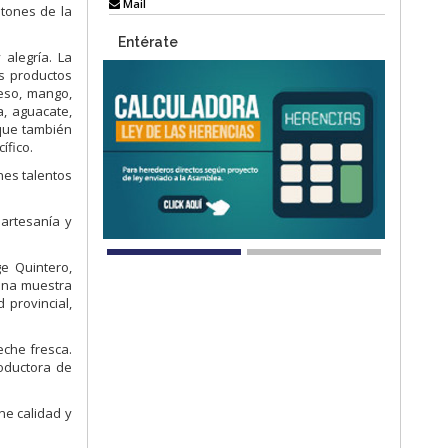
Mail
ntones de la
Entérate
alegría. La
es productos
eso, mango,
a, aguacate,
 que también
ífico.
nes talentos
 artesanía y
ge Quintero,
 una muestra
 provincial,
eche fresca.
oductora de
ne calidad y