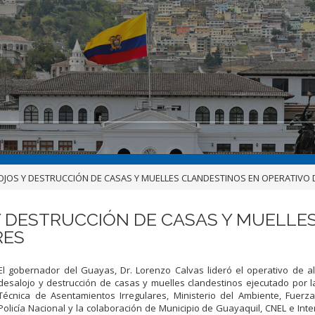
OJOS Y DESTRUCCIÓN DE CASAS Y MUELLES CLANDESTINOS EN OPERATIVO
 DESTRUCCIÓN DE CASAS Y MUELLE
RES
El gobernador del Guayas, Dr. Lorenzo Calvas lideró el operativo de a
desalojo y destrucción de casas y muelles clandestinos ejecutado por l
Técnica de Asentamientos Irregulares, Ministerio del Ambiente, Fuerz
Policía Nacional y la colaboración de Municipio de Guayaquil, CNEL e Inte