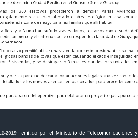
que se denomina Ciudad Pérdida en el Guasmo Sur de Guayaquil.
Más de 300 efectivos procedieron a demoler varias viviendas 
irregularmente y que han afectado el área ecológica en esa zona d
considerada zona de riesgo para las familias que allí habitan.
La flora y la fauna han sufrido graves daños, “estamos como Estado de
medio ambiente y el entorno que le corresponde a la ciudad de Guayaquil
Gobernador.
El operativo permitió ubicar una vivienda con un impresionante sistema d
 peligrosas bandas delictivas que están causando el caos e inseguridad e
naron 6 viviendas, y se destruyeron 3 muelles clandestinos ubicados en
ción y por su parte no descarta tomar acciones legales una vez conocido 
me detallado de los nuevos asentamientos ubicados, para proceder como
 que participaron del operativo para elaborar un proyecto que apunte a 
12-2019
, emitido por el Ministerio de Telecomunicaciones 