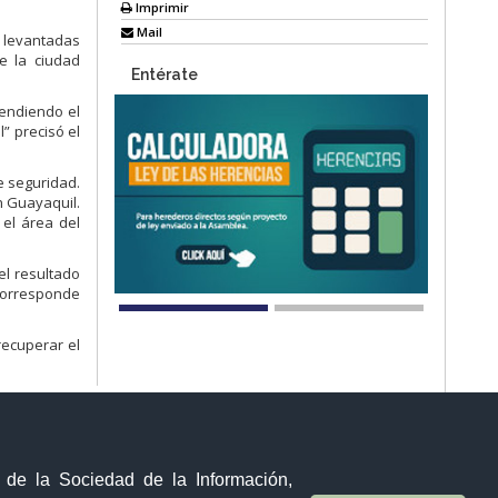
Imprimir
Mail
levantadas
e la ciudad
Entérate
fendiendo el
” precisó el
e seguridad.
n Guayaquil.
 el área del
el resultado
 corresponde
recuperar el
y de la Sociedad de la Información,