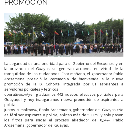
PROMOCIÓN
La seguridad es una prioridad para el Gobierno del Encuentro y en
la
provincia
del
Guayas
se
generan
acciones
en
virtud
de
la
tranquilidad de los ciudadanos.
Esta
mañana,
el
gobernador
Pablo
Arosemena
presidió
la
ceremonia de bienvenida a la nueva
promoc
ión de la IX Cohorte,
integrada
por
81
aspirantes
a
servidores
policiales
y
técnicos
operativos.
«Ayer graduamos 442 nuevos efectivos policiales para
Guayaquil
y
hoy ina
u
guramos
nueva promoción de aspirantes a
policía.
Juntos cumplimos»,
Pablo Arosemana,
gobernador del Guayas.
«No
es fácil ser aspirante a policía, aplican más de 500 mil y solo
pasan
los filtros para iniciar el proceso alrededor del 0,5%»,
Pablo
Arosemana, gobernador del Guayas.