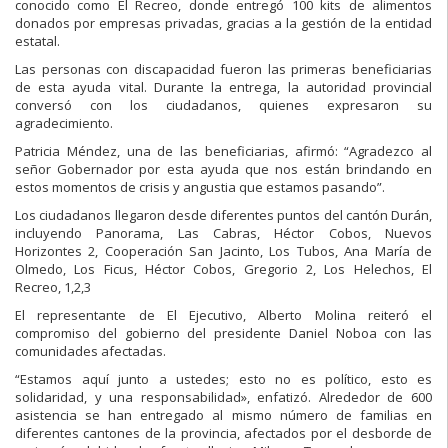
conocido como El Recreo, donde entregó 100 kits de alimentos
donados por empresas privadas, gracias a la gestión de la entidad
estatal.
Las personas con discapacidad fueron las primeras beneficiarias
de esta ayuda vital. Durante la entrega, la autoridad provincial
conversó con los ciudadanos, quienes expresaron su
agradecimiento.
Patricia Méndez, una de las beneficiarias, afirmó: “Agradezco al
señor Gobernador por esta ayuda que nos están brindando en
estos momentos de crisis y angustia que estamos pasando”.
Los ciudadanos llegaron desde diferentes puntos del cantón Durán,
incluyendo Panorama, Las Cabras, Héctor Cobos, Nuevos
Horizontes 2, Cooperación San Jacinto, Los Tubos, Ana María de
Olmedo, Los Ficus, Héctor Cobos, Gregorio 2, Los Helechos, El
Recreo, 1,2,3
El representante de El Ejecutivo, Alberto Molina reiteró el
compromiso del gobierno del presidente Daniel Noboa con las
comunidades afectadas.
“Estamos aquí junto a ustedes; esto no es político, esto es
solidaridad, y una responsabilidad», enfatizó. Alrededor de 600
asistencia se han entregado al mismo número de familias en
diferentes cantones de la provincia, afectados por el desborde de