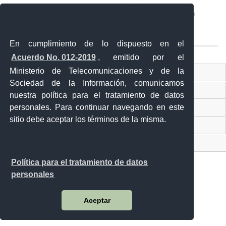
En cumplimiento de lo dispuesto en el
Acuerdo No. 012-2019
, emitido por el
Ministerio de Telecomunicaciones y de la
Ventanilla Única Virtual
Sociedad de la Información, comunicamos
Ventanilla Única de Comercio Exterior
nuestra política para el tratamiento de datos
personales. Para continuar navegando en este
Gobierno Abierto
sitio debe aceptar los términos de la misma.
Visor Ciudadano
Contacto ciudadano
Política para el tratamiento de datos
personales
Malecón y Aguirre
Aceptar
Guayaquil - Ecuador
Teléfono: 593-4 370-2840