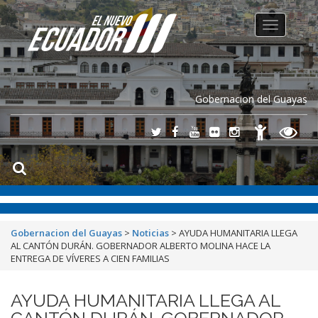
Toggle
navigation
Gobernacion del Guayas
Gobernacion del Guayas
>
Noticias
>
AYUDA HUMANITARIA LLEGA
AL CANTÓN DURÁN. GOBERNADOR ALBERTO MOLINA HACE LA
ENTREGA DE VÍVERES A CIEN FAMILIAS
AYUDA HUMANITARIA LLEGA AL
CANTÓN DURÁN. GOBERNADOR