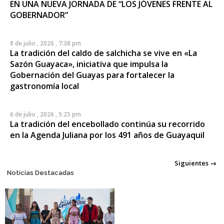
EN UNA NUEVA JORNADA DE “LOS JÓVENES FRENTE AL
GOBERNADOR”
8 de julio , 2026 , 7:38 pm
La tradición del caldo de salchicha se vive en «La
Sazón Guayaca», iniciativa que impulsa la
Gobernación del Guayas para fortalecer la
gastronomía local
6 de julio , 2026 , 5:25 pm
La tradición del encebollado continúa su recorrido
en la Agenda Juliana por los 491 años de Guayaquil
Posts
Siguientes →
Noticias Destacadas
navigation