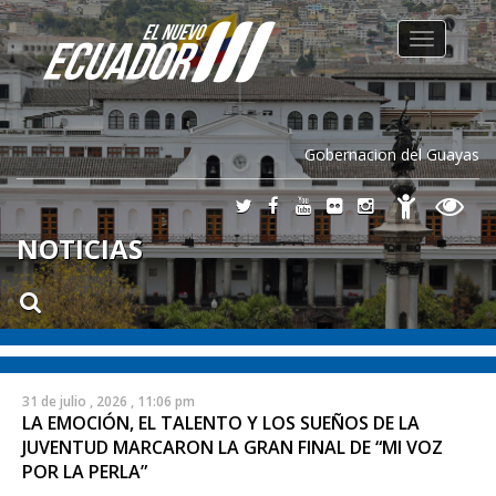
Toggle
navigation
Gobernacion del Guayas
NOTICIAS
31 de julio , 2026 , 11:06 pm
LA EMOCIÓN, EL TALENTO Y LOS SUEÑOS DE LA
JUVENTUD MARCARON LA GRAN FINAL DE “MI VOZ
POR LA PERLA”