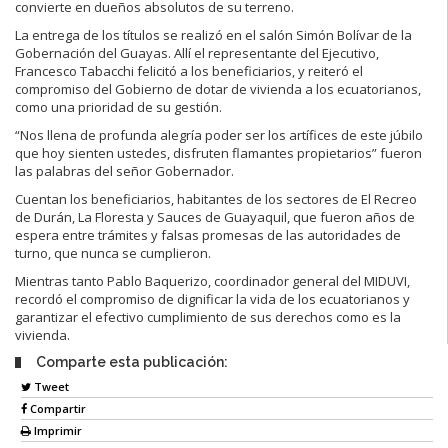
convierte en dueños absolutos de su terreno.
La entrega de los títulos se realizó en el salón Simón Bolívar de la
Gob
ernación
del Guayas. Allí el representante del Ejecutivo,
Francesco Tabacchi felicitó a los
beneficiarios, y reiteró el
compromiso del Gobierno de dotar de vivienda a los
ecuatorianos,
como una prioridad de su gestión
.
“Nos llena de profunda alegría
poder ser los artífices de este júbilo
que hoy
sienten ustedes, disfruten flamantes propietarios” fueron
las palabras del señor
Gobernador.
Cuentan los beneficiarios, habitantes de los sectores de El Recreo
de Durán, La
Floresta y Sauces de Guayaquil, que
fueron años de
espera
entre trámites y
falsas promesas de las autoridades de
turno, que nunca se cumplieron.
Mientras tanto Pablo Baquerizo, coordinador general del MIDUVI,
recordó
el
compromiso de d
ignificar la vida de los ecuatorianos y
garantizar el e
fectivo
cumplimiento de sus derechos
como es la
vivienda.
Comparte esta publicación:
Tweet
Compartir
Imprimir