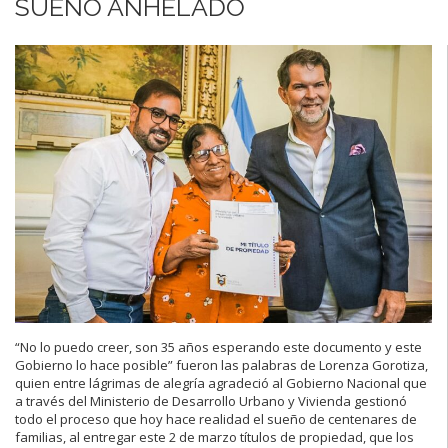
SUEÑO ANHELADO
“No lo puedo creer, son 35 años esperando este
documento
y este
Gobierno lo
hace posible” fueron las
palabras
de Lorenza Gorotiza,
qu
i
e
n
entre lágrimas de
alegría agradeció
al Gobierno Nacional que
a través del Ministerio de Desarrollo
Urbano y Vivienda
ge
stionó
todo el proceso que hoy hace
realidad el sueño de
centenares
de
familias, al entregar este 2 de marzo títulos de propiedad, que los