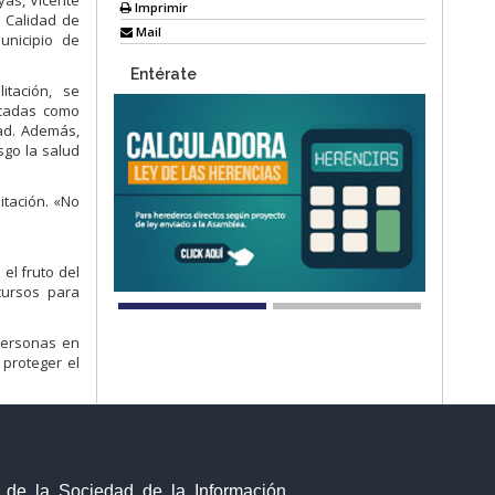
yas, Vicente
Imprimir
a Calidad de
Mail
Municipio de
Entérate
itación, se
icadas como
dad. Además,
sgo la salud
itación. «No
el fruto del
cursos para
 personas en
 proteger el
y de la Sociedad de la Información,