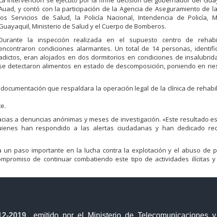
La intervención se ejecutó por la firme decisión del gobernador del Gua
Auad, y contó con la participación de la Agencia de Aseguramiento de l
los Servicios de Salud, la Policía Nacional, Intendencia de Policía, 
Guayaquil, Ministerio de Salud y el Cuerpo de Bomberos.
Durante la inspección realizada en el supuesto centro de rehabil
encontraron condiciones alarmantes. Un total de 14 personas, identif
adictos, eran alojados en dos dormitorios en condiciones de insalubri
se detectaron alimentos en estado de descomposición, poniendo en rie
 documentación que respaldara la operación legal de la clínica de rehabil
e.
cias a denuncias anónimas y meses de investigación. «Este resultado es 
quienes han respondido a las alertas ciudadanas y han dedicado re
nta un paso importante en la lucha contra la explotación y el abuso de
ompromiso de continuar combatiendo este tipo de actividades ilícitas y
12-2019
, emitido por el Ministerio de Telecomunicaciones 