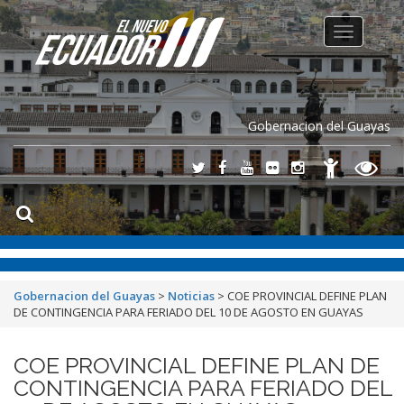
Toggle
navigation
Gobernacion del Guayas
Gobernacion del Guayas
>
Noticias
>
COE PROVINCIAL DEFINE PLAN
DE CONTINGENCIA PARA FERIADO DEL 10 DE AGOSTO EN GUAYAS
COE PROVINCIAL DEFINE PLAN DE
CONTINGENCIA PARA FERIADO DEL