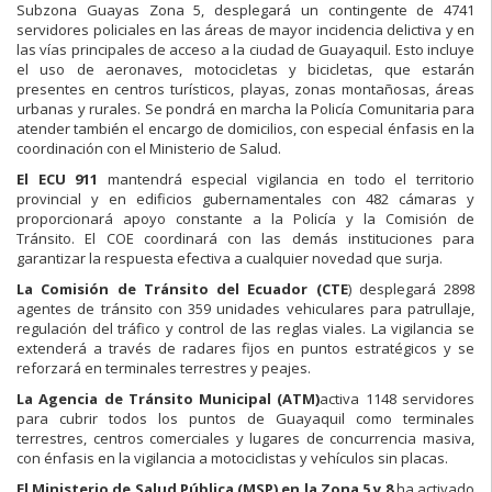
Subzona Guayas Zona 5, desplegará un contingente de 4741
servidores policiales en las áreas de mayor incidencia delictiva y en
las vías principales de acceso a la ciudad de Guayaquil. Esto incluye
el uso de aeronaves, motocicletas y bicicletas, que estarán
presentes en centros turísticos, playas, zonas montañosas, áreas
urbanas y rurales. Se pondrá en marcha la Policía Comunitaria para
atender también el encargo de domicilios, con especial énfasis en la
coordinación con el Ministerio de Salud.
El ECU 911
mantendrá especial vigilancia en todo el territorio
provincial y en edificios gubernamentales con 482 cámaras y
proporcionará apoyo constante a la Policía y la Comisión de
Tránsito. El COE coordinará con las demás instituciones para
garantizar la respuesta efectiva a cualquier novedad que surja.
La Comisión de Tránsito del Ecuador (CTE
) desplegará 2898
agentes de tránsito con 359 unidades vehiculares para patrullaje,
regulación del tráfico y control de las reglas viales. La vigilancia se
extenderá a través de radares fijos en puntos estratégicos y se
reforzará en terminales terrestres y peajes.
La Agencia de Tránsito Municipal (ATM)
activa 1148 servidores
para cubrir todos los puntos de Guayaquil como terminales
terrestres, centros comerciales y lugares de concurrencia masiva,
con énfasis en la vigilancia a motociclistas y vehículos sin placas.
El Ministerio de Salud Pública (MSP) en la Zona 5 y 8
ha activado