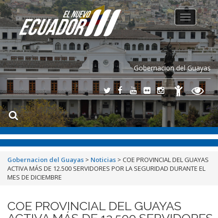
Toggle
navigation
Gobernacion del Guayas
Gobernacion del Guayas
>
Noticias
>
COE PROVINCIAL DEL GUAYAS
ACTIVA MÁS DE 12.500 SERVIDORES POR LA SEGURIDAD DURANTE EL
MES DE DICIEMBRE
COE PROVINCIAL DEL GUAYAS
ACTIVA MÁS DE 12.500 SERVIDORES