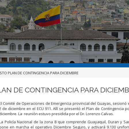
LISTO PLAN DE CONTINGENCIA PARA DICIEMBRE
PLAN DE CONTINGENCIA PARA DICIEM
El Comité de Operaciones de Emergencia provincial del Guayas, sesionó 
2 de diciembre en el ECU 911. Allí se presentó el Plan de Contingencia p
diciembre. La reunión estuvo presidida por el Dr. Lorenzo Calvas.
La Policía Nacional de la zona 8 que comprende Guayaquil, Duran y S
pone en marcha el operativo Diciembre Seguro, y activará 9.130 unifo