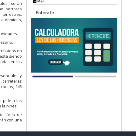
Mail
iales serán
mo sectores
Entérate
 terrestres.
a domicilio,
 unidades.
cesario.
tribuidos en
 está siendo
madas en los
esenciales y
s, carreteras
 radios, 145
o pide a los
 la niñez.
del área de
arán con una