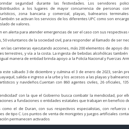
brindar seguridad durante las festividades. Los servidores polic
distribuidos a los lugares de mayor concurrencia de personas co
turísticos, zona bancaria y comercial, playas, balnearios terminales
También se activan los servicios de los diferentes UPC como son encargo 
aslado de valores.
 en alerta para atender emergencias de ser el caso con sus respectivas
 50 voluntarios de la sociedad civil, para responder al llamado de ser ne
s en las carreteras ejecutando acciones, más 200 elementos de apoyo dis
es terrestres, y vía a la costa. La ingesta de bebidas alcohólicas también
De igual manera de entidad brinda apoyo a la Policía Nacional y Fuerzas Ar
ca este sábado 3 de diciembre y culmina el 3 de enero de 2023, serán pr
uayaquil, salida e ingreso a la urbe y los accesos a las playas y balneario
rtísticos y navideños.Cuentan con 860 agentes civiles, 26 oficiales, 135
endicidad’ con la que el Gobierno busca combatir la mendicidad, por ell
ciones a fundaciones o entidades estatales que trabajan en beneficio de
es como el de Duran, con sus respectivos especialistas, con refuerzo 
s de tipo C. Los puntos de venta de monigotes y juegos artificiales cont
nación permanecen activados