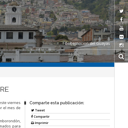
Gobernacion del Guayas
BRE
este viernes
Comparte esta publicación:
or el mes de
Tweet
Compartir
amborondón,
Imprimir
rmados para