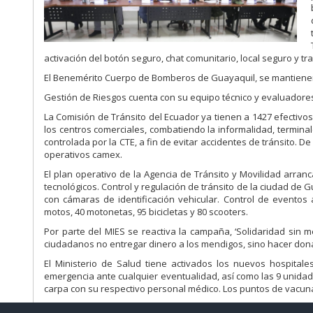
activación del botón seguro, chat comunitario, local seguro y tr
El Benemérito Cuerpo de Bomberos de Guayaquil, se mantienen
Gestión de Riesgos cuenta con su equipo técnico y evaluadores,
La Comisión de Tránsito del Ecuador ya tienen a 1427 efectivo
los centros comerciales, combatiendo la informalidad, terminal
controlada por la CTE, a fin de evitar accidentes de tránsito. 
operativos camex.
El plan operativo de la Agencia de Tránsito y Movilidad arran
tecnológicos. Control y regulación de tránsito de la ciudad de G
con cámaras de identificación vehicular. Control de eventos a
motos, 40 motonetas, 95 bicicletas y 80 scooters.
Por parte del MIES se reactiva la campaña, ‘Solidaridad sin m
ciudadanos no entregar dinero a los mendigos, sino hacer dona
El Ministerio de Salud tiene activados los nuevos hospital
emergencia ante cualquier eventualidad, así como las 9 unidade
carpa con su respectivo personal médico. Los puntos de vacu