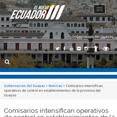
Toggle
navigation
Gobernacion del Guayas
Gobernacion del Guayas
>
Noticias
>
Comisarios intensifican
operativos de control en establecimientos de la provincia del
Guayas
Comisarios intensifican operativos
de control en establecimientos de la