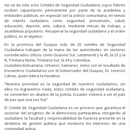
Así se da vida a los Comités de Seguridad Ci
udadana, cuyos lí
deres
reciben
capacitación
permanente
por parte de la academia y
entidades públicas
, en
especial con la policía comunitaria,
en temas
de interés
ciudadano
como
seguridad
,
prevención,
salud,
educación, deporte, arte, cultura
,
mediante mesas
de
trabajo,
y
asambleas
populares
. Recuperar la seguridad
ciudadana y el orden
público,
es el objetivo
.
En la provincia del Guayas
más de 20
comités
de Seguridad
Ciudadana
trabajan
de
la
mano de las autoridades
en
sectores
considerados críticos como
Guasmo
Sur,
L
etamendi
y
la
4
5
, la 23 y la
N
, Trinitaria Norte, Trinitaria Sur, la 34 y Colombia,
ciudadela Bolivariana, Urb
anor, Samanes
, estos son
el resultado de
Encuentros
Ciudadanos
con
el Gobernador de
l Guayas, Dr. Lorenzo
Calvas
,
quien lidera la
iniciativa.
“Nuestra prioridad es la seguridad de nuestros ciudadanos, sin
ellos no lograremos
nada, estos comité
s
de seguridad ciudadana,
se convierten en aliados de
la
policía. Ecuador volverá a ser el
país
de paz que una vez fue”
.
El
Comité de Seguridad
Ciudadana es
un proceso
que garantiza
el
accionar del
progreso de la democracia participativa,
otorgando
al
ciudadano la facultad y
responsabilidad de hacerse presente en la
dinámica de gestión pública
que
involucra los intereses de
una
comunidad activa
.