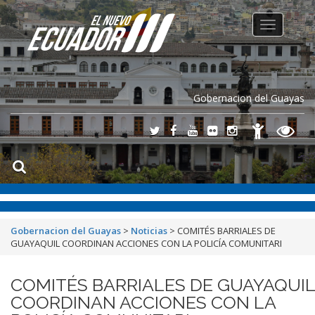
Toggle
navigation
Gobernacion del Guayas
Gobernacion del Guayas
>
Noticias
>
COMITÉS BARRIALES DE
GUAYAQUIL COORDINAN ACCIONES CON LA POLICÍA COMUNITARI
COMITÉS BARRIALES DE GUAYAQUIL
COORDINAN ACCIONES CON LA