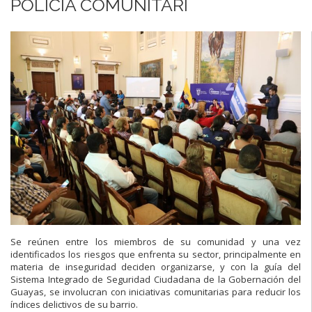
POLICÍA COMUNITARI
Se reúnen entre los miembros de su
comunidad y una vez
identificado
s
los riesgos
que enfrenta su sector
,
principalmente en
materia de
in
seguridad deciden
organizarse
,
y con la guía del
Sistema Integrado de Seguridad Ciuda
da
n
a de la
Gobernación del
Guayas, se
involucran con iniciativas comunitarias para
reducir
los
índices delictivos de su
barrio
.