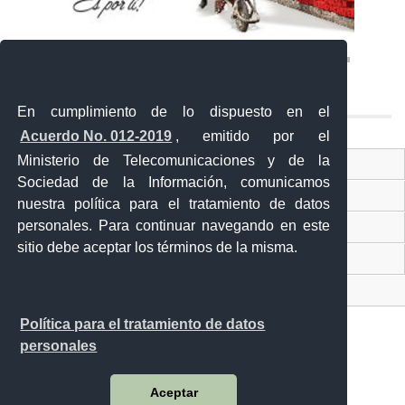
En cumplimiento de lo dispuesto en el
Acuerdo No. 012-2019
, emitido por el
Ministerio de Telecomunicaciones y de la
Ventanilla Única Virtual
Sociedad de la Información, comunicamos
Ventanilla Única de Comercio Exterior
nuestra política para el tratamiento de datos
personales. Para continuar navegando en este
Gobierno Abierto
sitio debe aceptar los términos de la misma.
Visor Ciudadano
Contacto ciudadano
Política para el tratamiento de datos
personales
Malecón y Aguirre
Aceptar
Guayaquil - Ecuador