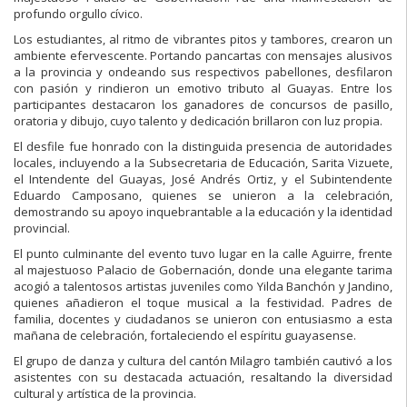
profundo orgullo cívico.
Los estudiantes, al ritmo de vibrantes pitos y tambores, crearon un
ambiente efervescente. Portando pancartas con mensajes alusivos
a la provincia y ondeando sus respectivos pabellones, desfilaron
con pasión y rindieron un emotivo tributo al Guayas. Entre los
participantes destacaron los ganadores de concursos de pasillo,
oratoria y dibujo, cuyo talento y dedicación brillaron con luz propia.
El desfile fue honrado con la distinguida presencia de autoridades
locales, incluyendo a la Subsecretaria de Educación, Sarita Vizuete,
el Intendente del Guayas, José Andrés Ortiz, y el Subintendente
Eduardo Camposano, quienes se unieron a la celebración,
demostrando su apoyo inquebrantable a la educación y la identidad
provincial.
El punto culminante del evento tuvo lugar en la calle Aguirre, frente
al majestuoso Palacio de Gobernación, donde una elegante tarima
acogió a talentosos artistas juveniles como Yilda Banchón y Jandino,
quienes añadieron el toque musical a la festividad. Padres de
familia, docentes y ciudadanos se unieron con entusiasmo a esta
mañana de celebración, fortaleciendo el espíritu guayasense.
El grupo de danza y cultura del cantón Milagro también cautivó a los
asistentes con su destacada actuación, resaltando la diversidad
cultural y artística de la provincia.