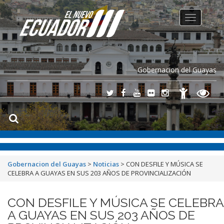
Toggle
navigation
Gobernacion del Guayas
Gobernacion del Guayas
>
Noticias
>
CON DESFILE Y MÚSICA SE
CELEBRA A GUAYAS EN SUS 203 AÑOS DE PROVINCIALIZACIÓN
CON DESFILE Y MÚSICA SE CELEBRA
A GUAYAS EN SUS 203 AÑOS DE