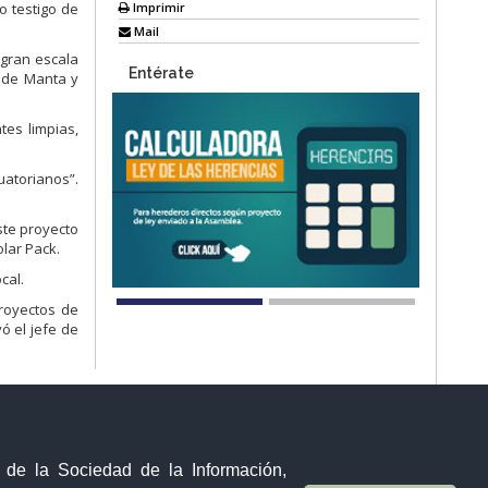
Imprimir
o testigo de
Mail
gran
escala
Entérate
s
de
Manta
y
tes limpias,
uatorianos
”
.
ste
proyecto
olar
Pack.
ocal
.
royectos
de
yó
el
jefe
de
y de la Sociedad de la Información,