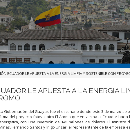
IÓN ECUADOR LE APUESTA A LA ENERGIA LIMPIA Y SOSTENIBLE CON PROY
UADOR LE APUESTA A LA ENERGIA LI
AROMO
L
a
Gobernación
del
Guayas
fue
el
escenario
donde
este
3
de
marzo
se
firma
del
proyecto
fotovoltaico
El
Aromo
que
encamina
al
Ecuador hacia l
energética, con una inversión de 145 millones de
dólares.
E
l
ministro
Minas,
Fernando
Santos
y
Íñigo
Urizar,
el
representante de
la empresa e