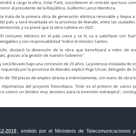
te
ndrá a cargo la obra, Solar Pack,
suscribieron el contrato
que tuvo
com
honor al presidente de la
República,
Guillermo
Lasso
Mendoza.
Se
trata
de
la
primera
obra
de
generación
eléctrica
renovable
y
limpia
a
del
país
y
será
levantada
en
la
provincia
de
Manabí,
entre
las
ciudade
Montecristi,
y
se
prevé
que
la
obra
culmine
en
2025.
“El consumo eléctrico en el país crece y se lo va a satisfacer con fuen
amigables
y
con
responsabilidad
“indicó
el
ministro
Santos.
cchi,
destacó
la
dimensión
de la obra
que ben
ef
iciará a mil
es de ec
aís
,
gracias a
la gesti
ón de nuestro
Gobierno
”
y
será
llevado
bajo
una
concesión
de
20
años
. La
potencia
instalada
de
e
 requerida por la
provincia de Manabí, explicó Iñigo Urizar,
delegado
de
S
ón
de
700
plazas
de
empleo
directa
e
indirectamente,
con mano
de
obra
l
a importancia del
proyecto
fotovoltaico.
“Este
es
el
primero
de
varios
p
ra
somos
un
destino
muy
atractivo
para
la
inversión
extranjera”,
conclu
12-2019
, emitido por el Ministerio de Telecomunicaciones 