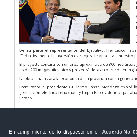
De
su
parte
el
representante
del
Ejecutivo,
Francesco
Taba
“
Definitivamente
la
inversión
extranjera
le apuesta a nuestro
p
El
proyecto
contará
con
un
área
aproximada
de
300
hectáreas
es
de
200
megavatios
pico
y
proveerá
de
gran parte de energía
La
obra
dinamizará
la
economía
de
la
provincia
con
la
generaci
Entre tanto el presidente Guillermo Lasso Mendoza exaltó l
generación eléctrica renovable y
limpia
Eso
evidencia
que
aho
Estado.
En cumplimiento de lo dispuesto en el
Acuerdo No. 0