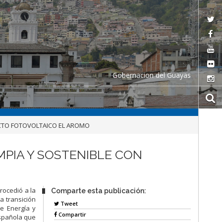
Gobernacion del Guayas
ECTO FOTOVOLTAICO EL AROMO
MPIA Y SOSTENIBLE CON
p
rocedió
a
la
Comparte esta publicación:
a transición
Tweet
de
Energía
y
Compartir
spañola que