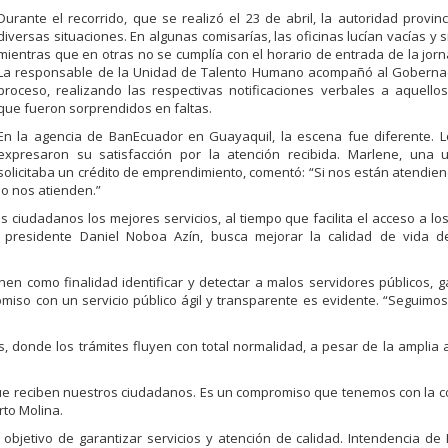
Durante el recorrido, que se realizó el 23 de abril, la autoridad provinc
diversas situaciones. En algunas comisarías, las oficinas lucían vacías y s
mientras que en otras no se cumplía con el horario de entrada de la jorn
La responsable de la Unidad de Talento Humano acompañó al Goberna
proceso, realizando las respectivas notificaciones verbales a aquello
que fueron sorprendidos en faltas.
En la agencia de BanEcuador en Guayaquil, la escena fue diferente. L
expresaron su satisfacción por la atención recibida. Marlene, una 
solicitaba un crédito de emprendimiento, comentó: “Si nos están atendien
o nos atienden.”
ciudadanos los mejores servicios, al tiempo que facilita el acceso a los
el presidente Daniel Noboa Azín, busca mejorar la calidad de vida d
enen como finalidad identificar y detectar a malos servidores públicos, 
omiso con un servicio público ágil y transparente es evidente. “Seguimo
, donde los trámites fluyen con total normalidad, a pesar de la amplia 
que reciben nuestros ciudadanos. Es un compromiso que tenemos con la 
rto Molina.
 objetivo de garantizar servicios y atención de calidad. Intendencia de P