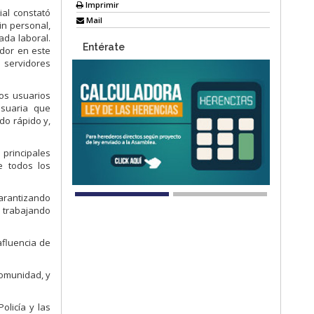
Imprimir
ial constató
Mail
in personal,
ada laboral.
Entérate
dor en este
s servidores
os usuarios
usuaria que
do rápido y,
 principales
e todos los
garantizando
s trabajando
afluencia de
comunidad, y
olicía y las