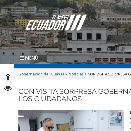
MENÚ
Gobernacion del Guayas
>
Noticias
>
CON VISITA SORPRESA 
CON VISITA SORPRESA GOBERN
LOS CIUDADANOS