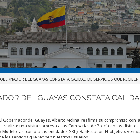
GOBERNADOR DEL GUAYAS CONSTATA CALIDAD DE SERVICIOS QUE RECIBEN
ADOR DEL GUAYAS CONSTATA CALIDAD
El Gobernador del Guayas, Alberto Molina, reafirma su compromiso con l
al realizar una visita sorpresa a las Comisarías de Policía en los distritos
y Modelo, así como a las entidades SRI y BanEcuador. El objetivo: verifica
de los servicios que reciben nuestros usuarios.