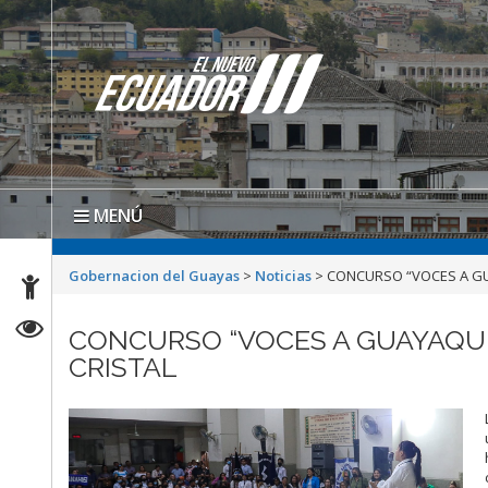
MENÚ
Gobernacion del Guayas
>
Noticias
>
CONCURSO “VOCES A GUA
CONCURSO “VOCES A GUAYAQUIL
CRISTAL