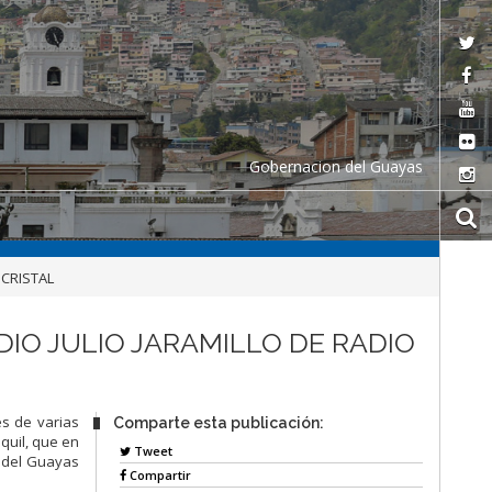
Gobernacion del Guayas
 CRISTAL
IO JULIO JARAMILLO DE RADIO
tes de
varias
Comparte esta publicación:
uil, que en
Tweet
a del Guayas
Compartir