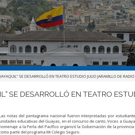
YAQUIL” SE DESARROLLÓ EN TEATRO ESTUDIO JULIO JARAMILLO DE RADIO
” SE DESARROLLÓ EN TEATRO ESTUD
Las notas del pentagrama nacional
fueron interpretadas por estudian
unidades educativas del Guayas, en el concurso de
canto, Voces a
Guayaq
homenaje a la Perla del Pacífico organizó la
Gob
e
rnación
de
la
provinci
como parte del programa Mi Colegio Seguro.