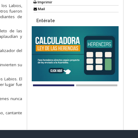
Imprimir
 los
Labios,
Mail
otros fueron
udiantes de
Entérate
leto de las
aplaudían
y
alizador del
invierten su
 Labios. El
er lugar fue
óvenes nunca
no, cantante