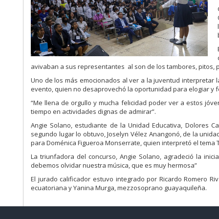
avivaban
a
sus representantes
al son de los tambores, pitos, 
Uno de los más emocionados al ver a la juventud interp
retar 
evento, quien no
desaprovechó la oportunidad para elogiar y fel
“Me llena de orgullo y mucha felicidad poder ver a estos jóv
tiempo en
actividades dignas de admirar”
.
Angie Solano, estudiante de la
U
nidad Educativa, Dolores C
segundo l
ugar
lo obtuvo, Joselyn Vélez Anangonó, de la unida
para Doménica Figueroa
Monserrate, quien interpretó el tema T
La triunfadora del concurso, Angie Solano, agradec
ió la inic
debemos olvidar
nuestra música, que es muy hermosa”
El jurado calificador estuvo integrado por Ricardo Romero Ri
ecuatoriana y
Yanina Murga,
mezzosoprano guayaquileña.