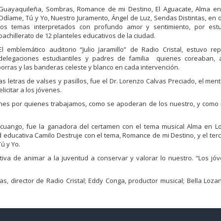
Guayaquileña, Sombras, Romance de mi Destino, El
Aguacate, Alma
en
Odíame, Tú y Yo, Nuestro Juramento, Ángel d
e Luz, Sendas Distintas, en 
los temas interpretados
con profundo amor y
sentimiento
, por
est
bachillerato de 12 planteles educativos de la ciudad
.
El
emblemático
auditorio “Julio Jaramillo”
de Radio Cristal
,
estuvo rep
delegaciones
estudiantiles y padres de familia
quienes
coreaban,
porras
y las banderas celeste y blanco
en cada intervención.
las letras de valses y
pasillos, fue el Dr. Lorenzo Calvas Preciado, el ment
icitar a los jóvenes.
enes por quiene
s
trabajamos, como se apoderan de los nuestro, y como 
acuango, fue la
ganadora del certamen con el tema musical Alma en Los
d educativa Camilo Destruje con
el tema, Romance de mi Destino, y el terc
ú y Yo.
iativa de animar a la
juventud a conservar y valorar lo nuestro. “Los j
vas, director de Radio
Cristal; Eddy Conga, produc
tor musical; Bella Loza