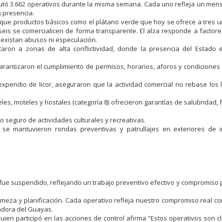
cutó 3.662 operativos durante la misma semana. Cada uno refleja un mensa
n presencia.
ar que productos básicos como el plátano verde que hoy se ofrece a tres 
is se comercialicen de forma transparente. El alza responde a factores
 existan abusos ni especulación.
untaron a zonas de alta conflictividad, donde la presencia del Estad
 garantizaron el cumplimiento de permisos, horarios, aforos y condicione
expendio de licor, aseguraron que la actividad comercial no rebase los l
eles, moteles y hostales (categoría 8) ofrecieron garantías de salubridad, 
o seguro de actividades culturales y recreativas.
se mantuvieron rondas preventivas y patrullajes en exteriores de in
fue suspendido, reflejando un trabajo preventivo efectivo y compromiso 
rmeza y planificación. Cada operativo refleja nuestro compromiso real co
nadora del Guayas.
uien participó en las acciones de control afirma “Estos operativos son c