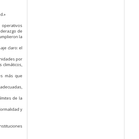
d.»
 operativos
liderazgo de
umplieron la
je claro: el
unidades por
 climáticos,
o es más que
s adecuadas,
ímites de la
formalidad y
stituciones