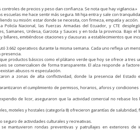
controles de precios y peso dan confianza. Se nota que hay vigilancia.»
as escuelas me hace sentir más segura. Mi hija entra y sale con tranquilida
pliendo su misión: estar donde se necesita, con firmeza, empatía y acción.
la Policía Nacional, las Fuerzas Armadas del Ecuador, y CTE desplegó
, Samanes, Urdesa, Garzota y Sauces y en toda la provincia. Bajo el 
 billares, emitiéndose citaciones y clausuras a establecimientos que inc
cutó 3.662 operativos durante la misma semana. Cada uno refleja un mensa
n presencia.
ar que productos básicos como el plátano verde que hoy se ofrece a tres 
is se comercialicen de forma transparente. El alza responde a factores
 existan abusos ni especulación.
untaron a zonas de alta conflictividad, donde la presencia del Estad
 garantizaron el cumplimiento de permisos, horarios, aforos y condicione
expendio de licor, aseguraron que la actividad comercial no rebase los l
eles, moteles y hostales (categoría 8) ofrecieron garantías de salubridad, 
o seguro de actividades culturales y recreativas.
se mantuvieron rondas preventivas y patrullajes en exteriores de in