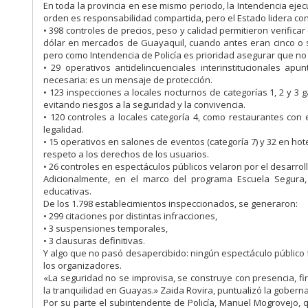
En toda la provincia en ese mismo periodo, la Intendencia eje
orden es responsabilidad compartida, pero el Estado lidera co
• 398 controles de precios, peso y calidad permitieron verific
dólar en mercados de Guayaquil, cuando antes eran cinco o se
pero como Intendencia de Policía es prioridad asegurar que no
• 29 operativos antidelincuenciales interinstitucionales ap
necesaria: es un mensaje de protección.
• 123 inspecciones a locales nocturnos de categorías 1, 2 y 3
evitando riesgos a la seguridad y la convivencia.
• 120 controles a locales categoría 4, como restaurantes con 
legalidad.
• 15 operativos en salones de eventos (categoría 7) y 32 en hot
respeto a los derechos de los usuarios.
• 26 controles en espectáculos públicos velaron por el desarroll
Adicionalmente, en el marco del programa Escuela Segura, 
educativas.
De los 1.798 establecimientos inspeccionados, se generaron:
• 299 citaciones por distintas infracciones,
• 3 suspensiones temporales,
• 3 clausuras definitivas.
Y algo que no pasó desapercibido: ningún espectáculo público 
los organizadores.
«La seguridad no se improvisa, se construye con presencia, fi
la tranquilidad en Guayas.» Zaida Rovira, puntualizó la gober
Por su parte el subintendente de Policía, Manuel Mogrovejo, q