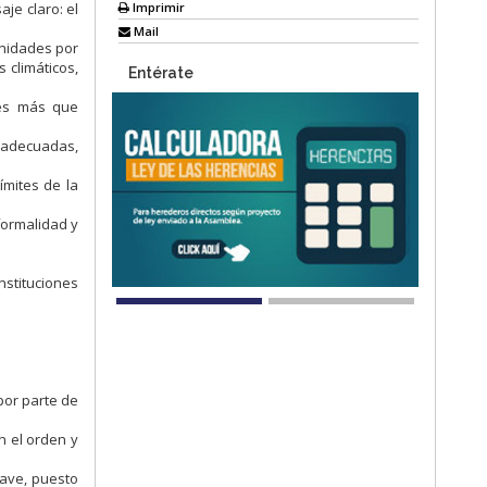
Imprimir
je claro: el
Mail
unidades por
 climáticos,
Entérate
o es más que
s adecuadas,
ímites de la
formalidad y
stituciones
por parte de
n el orden y
lave, puesto