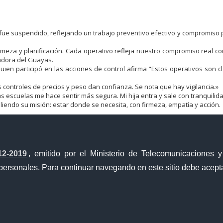
fue suspendido, reflejando un trabajo preventivo efectivo y compromiso 
rmeza y planificación. Cada operativo refleja nuestro compromiso real co
nadora del Guayas.
uien participó en las acciones de control afirma “Estos operativos son c
controles de precios y peso dan confianza. Se nota que hay vigilancia.»
as escuelas me hace sentir más segura. Mi hija entra y sale con tranquilida
pliendo su misión: estar donde se necesita, con firmeza, empatía y acción.
12-2019
, emitido por el Ministerio de Telecomunicaciones 
personales. Para continuar navegando en este sitio debe acepta
a Única de Comercio Exterior
Gobierno Abierto