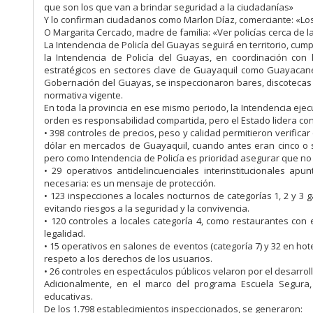
que son los que van a brindar seguridad a la ciudadanías»
Y lo confirman ciudadanos como Marlon Díaz, comerciante: «Los 
O Margarita Cercado, madre de familia: «Ver policías cerca de l
La Intendencia de Policía del Guayas seguirá en territorio, cum
la Intendencia de Policía del Guayas, en coordinación con 
estratégicos en sectores clave de Guayaquil como Guayacanes
Gobernación del Guayas, se inspeccionaron bares, discotecas y
normativa vigente.
En toda la provincia en ese mismo periodo, la Intendencia eje
orden es responsabilidad compartida, pero el Estado lidera co
• 398 controles de precios, peso y calidad permitieron verific
dólar en mercados de Guayaquil, cuando antes eran cinco o se
pero como Intendencia de Policía es prioridad asegurar que no
• 29 operativos antidelincuenciales interinstitucionales ap
necesaria: es un mensaje de protección.
• 123 inspecciones a locales nocturnos de categorías 1, 2 y 3
evitando riesgos a la seguridad y la convivencia.
• 120 controles a locales categoría 4, como restaurantes con 
legalidad.
• 15 operativos en salones de eventos (categoría 7) y 32 en hot
respeto a los derechos de los usuarios.
• 26 controles en espectáculos públicos velaron por el desarroll
Adicionalmente, en el marco del programa Escuela Segura, 
educativas.
De los 1.798 establecimientos inspeccionados, se generaron: