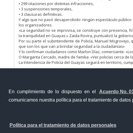
• 299 citaciones por distintas infracciones,
• 3 suspensiones temporales,
• 3 clausuras definitivas.
Y algo que no pasó desapercibido: ningún espectáculo público 
los organizadores.
«La seguridad no se improvisa, se construye con presencia, fi
la tranquilidad en Guayas.» Zaida Rovira, puntualizó la gober
Por su parte el subintendente de Policía, Manuel Mogrovejo, q
que son los que van a brindar seguridad a la ciudadanías»
Y lo confirman ciudadanos como Marlon Díaz, comerciante: «Los 
O Margarita Cercado, madre de familia: «Ver policías cerca de l
La Intendencia de Policía del Guayas seguirá en territorio, cum
En cumplimiento de lo dispuesto en el
Acuerdo No. 0
comunicamos nuestra política para el tratamiento de datos 
Ventanilla Única Virtual
Ventanill
Política para el tratamiento de datos personales