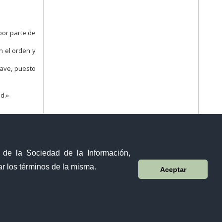
por parte de
n el orden y
lave, puesto
d.»
y de la Sociedad de la Información,
r los términos de la misma.
Aceptar
Visor Ciudadano
Contacto ciudadano
Malecón y Aguirre
Guayaquil - Ecuador
Teléfono: 593-4 370-2840