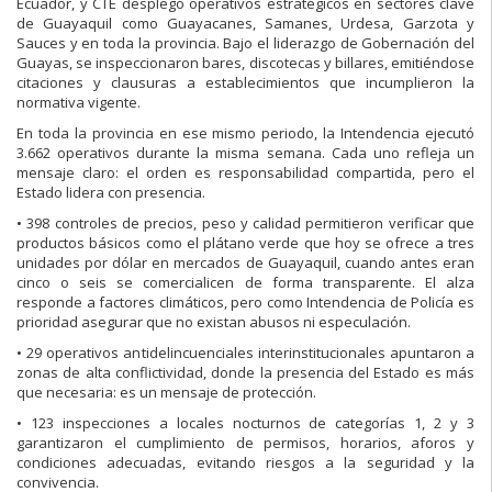
Ecuador, y CTE desplegó operativos estratégicos en sectores clave
de Guayaquil como Guayacanes, Samanes, Urdesa, Garzota y
Sauces y en toda la provincia. Bajo el liderazgo de Gobernación del
Guayas, se inspeccionaron bares, discotecas y billares, emitiéndose
citaciones y clausuras a establecimientos que incumplieron la
normativa vigente.
En toda la provincia en ese mismo periodo, la Intendencia ejecutó
3.662 operativos durante la misma semana. Cada uno refleja un
mensaje claro: el orden es responsabilidad compartida, pero el
Estado lidera con presencia.
• 398 controles de precios, peso y calidad permitieron verificar que
productos básicos como el plátano verde que hoy se ofrece a tres
unidades por dólar en mercados de Guayaquil, cuando antes eran
cinco o seis se comercialicen de forma transparente. El alza
responde a factores climáticos, pero como Intendencia de Policía es
prioridad asegurar que no existan abusos ni especulación.
• 29 operativos antidelincuenciales interinstitucionales apuntaron a
zonas de alta conflictividad, donde la presencia del Estado es más
que necesaria: es un mensaje de protección.
• 123 inspecciones a locales nocturnos de categorías 1, 2 y 3
garantizaron el cumplimiento de permisos, horarios, aforos y
condiciones adecuadas, evitando riesgos a la seguridad y la
convivencia.