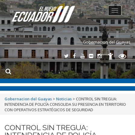
Toggle
navigation
Gobernacion del Guayas
Gobernacion del Guayas
>
Noticias
>
CONTROL SIN TREGUA:
INTENDENCIA DE POLICÍA CONSOLIDA SU PRESENCIA EN TERRITORIO
CON OPERATIVOS ESTRATÉGICOS DE SEGURIDAD
CONTROL SIN TREGUA:
INTENDENCIA DE POLICÍA