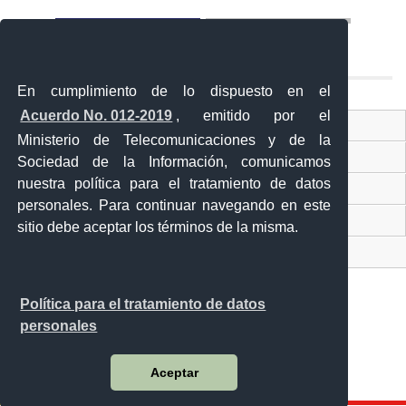
En cumplimiento de lo dispuesto en el
Acuerdo No. 012-2019
, emitido por el
Ventanilla Única Virtual
Ministerio de Telecomunicaciones y de la
Ventanilla Única de Comercio Exterior
Sociedad de la Información, comunicamos
nuestra política para el tratamiento de datos
Gobierno Abierto
personales. Para continuar navegando en este
Visor Ciudadano
sitio debe aceptar los términos de la misma.
Contacto ciudadano
Política para el tratamiento de datos
personales
Malecón y Aguirre
Guayaquil - Ecuador
Aceptar
Teléfono: 593-4 370-2840