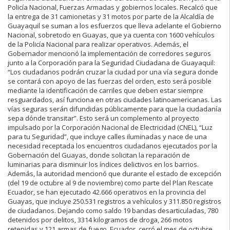
Policía Nacional, Fuerzas Armadas y gobiernos locales. Recalcó que
la entrega de 31 camionetas y 31 motos por parte de la Alcaldía de
Guayaquil se suman a los esfuerzos que lleva adelante el Gobierno
Nacional, sobretodo en Guayas, que ya cuenta con 1600 vehículos
de la Policía Nacional para realizar operativos. Además, el
Gobernador mencionó la implementación de corredores seguros
junto a la Corporación para la Seguridad Ciudadana de Guayaquil:
“Los ciudadanos podrán cruzar la ciudad por una vía segura donde
se contará con apoyo de las fuerzas del orden, esto será posible
mediante la identificación de carriles que deben estar siempre
resguardados, así funciona en otras ciudades latinoamericanas. Las
vías seguras serán difundidas públicamente para que la ciudadanía
sepa dónde transitar”.
Esto será un complemento al proyecto
impulsado por la Corporación Nacional de Electricidad (CNEL), “Luz
para tu Seguridad”, que incluye calles iluminadas y nace de una
necesidad receptada los encuentros ciudadanos ejecutados por la
Gobernación del Guayas, donde solicitan la reparación de
luminarias para disminuir los índices delictivos en los barrios.
Además, la autoridad mencionó que durante el estado de excepción
(del 19 de octubre al 9 de noviembre) como parte del Plan Rescate
Ecuador, se han ejecutado 42.666 operativos en la provincia del
Guayas, que incluye 250.531 registros a vehículos y 311.850 registros
de ciudadanos.
Dejando como saldo 19 bandas desarticuladas, 780
detenidos por delitos, 3314 kilogramos de droga, 266 motos
retenidas y 121 armas de fuego. Ecuador, cerró el mes de octubre