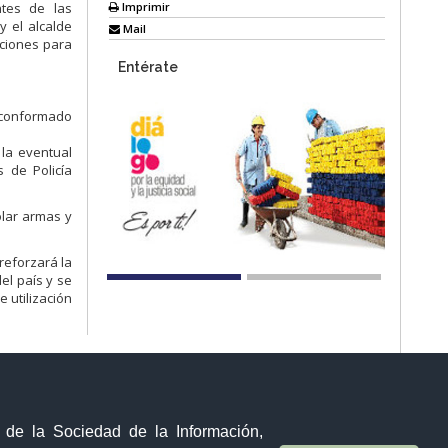
Imprimir
ntes de las
y el alcalde
Mail
cciones para
Entérate
, conformado
 la eventual
 de Policía
olar armas y
reforzará la
el país y se
 utilización
y de la Sociedad de la Información,