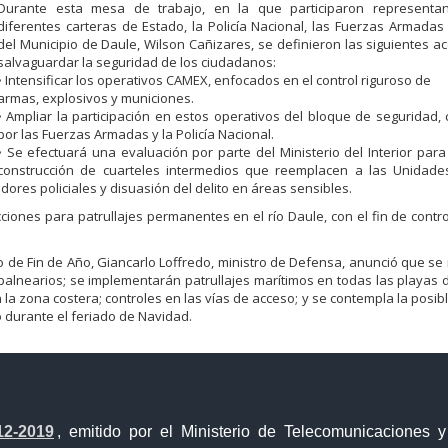
Durante esta mesa de trabajo, en la que participaron representa
diferentes carteras de Estado, la Policía Nacional, las Fuerzas Armadas 
del Municipio de Daule, Wilson Cañizares, se definieron las siguientes a
salvaguardar la seguridad de los ciudadanos:
• Intensificar los operativos CAMEX, enfocados en el control riguroso de
armas, explosivos y municiones.
• Ampliar la participación en estos operativos del bloque de seguridad
por las Fuerzas Armadas y la Policía Nacional.
• Se efectuará una evaluación por parte del Ministerio del Interior para
construcción de cuarteles intermedios que reemplacen a las Unidades
idores policiales y disuasión del delito en áreas sensibles.
iones para patrullajes permanentes en el río Daule, con el fin de contr
 de Fin de Año, Giancarlo Loffredo, ministro de Defensa, anunció que se 
lnearios; se implementarán patrullajes marítimos en todas las playas d
a zona costera; controles en las vías de acceso; y se contempla la posible
o durante el feriado de Navidad.
12-2019
, emitido por el Ministerio de Telecomunicaciones 