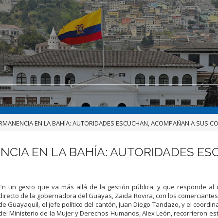
ERMANENCIA EN LA BAHÍA: AUTORIDADES ESCUCHAN, ACOMPAÑAN A SUS C
NCIA EN LA BAHÍA: AUTORIDADES E
En un gesto que va más allá de la gestión pública, y que responde al
directo de la gobernadora del Guayas, Zaida Rovira, con los comerciantes
de Guayaquil, el jefe político del cantón, Juan Diego Tandazo, y el coordin
del Ministerio de la Mujer y Derechos Humanos, Alex León, recorrieron es