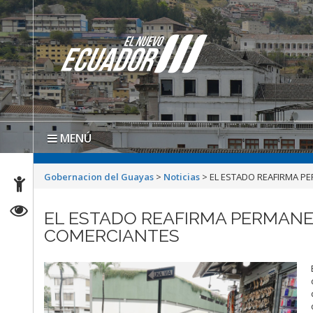
MENÚ
Gobernacion del Guayas
>
Noticias
>
EL ESTADO REAFIRMA P
EL ESTADO REAFIRMA PERMANE
COMERCIANTES