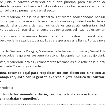
de junio el corazón comercial del puerto principal para escuchar, 
atender a quienes han vivido días difíciles tras los recientes actos de 
consolidar su permanencia en el sector.
Este recorrido no fue solo simbólico. Estuvieron acompañados por u
psicólogos, con la misión de levantar información y poder brindar tera
emocional a los comerciantes, muchos de los cuales aún enfrentan mie
y preocupación tras el terror sembrado por grupos delincuenciales seman
Esta nueva intervención forma parte de un esfuerzo coordinado
devolverle la seguridad, tranquilidad y esperanza a la Bahía. Porque no s
ría de Gestión de Riesgos, Ministerio de Inclusión Económica y Social. El M
l de cuidar a quienes sostienen la economía popular con su trabajo diario
tes, recorrieron locales y compartieron testimonios que reflejan la fuerz
se quedó. Y eso hoy se siente.
nza. Estamos aquí para respaldar, no con discursos, sino con a
abajo conjunto con la gente”, expresó el jefe político del cantón
a.
in rodeos:
oridades viniendo a diario, con los patrullajes y estos equip
 a trabajar tranquilos”.