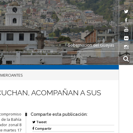
Gobernacion del Guayas
OMERCIANTES
SCUCHAN, ACOMPAÑAN A SUS
 compromiso
Comparte esta publicación:
 de la Bahía
Tweet
ador zonal 8
Compartir
te martes 17