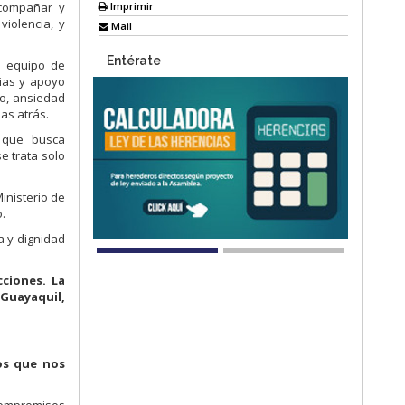
Imprimir
acompañar y
violencia, y
Mail
Entérate
n equipo de
pias y apoyo
do, ansiedad
as atrás.
 que busca
e trata solo
inisterio de
.
a y dignidad
cciones. La
 Guayaquil,
os que nos