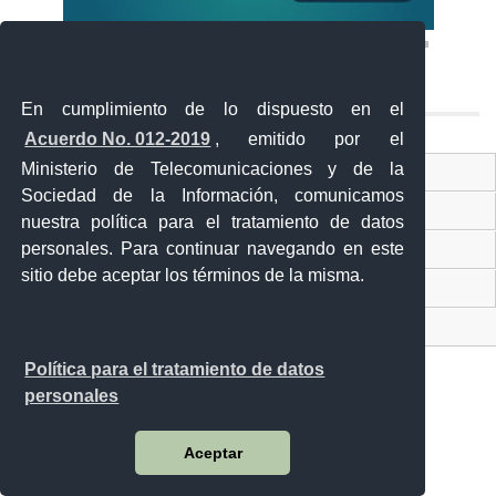
En cumplimiento de lo dispuesto en el
Acuerdo No. 012-2019
, emitido por el
Ministerio de Telecomunicaciones y de la
Ventanilla Única Virtual
Sociedad de la Información, comunicamos
Ventanilla Única de Comercio Exterior
nuestra política para el tratamiento de datos
Gobierno Abierto
personales. Para continuar navegando en este
sitio debe aceptar los términos de la misma.
Visor Ciudadano
Contacto ciudadano
Política para el tratamiento de datos
personales
Malecón y Aguirre
Aceptar
Guayaquil - Ecuador
Teléfono: 593-4 370-2840