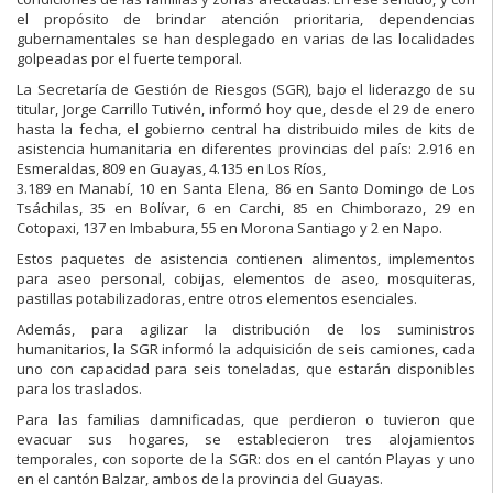
el propósito de brindar atención prioritaria, dependencias
gubernamentales se han desplegado en varias de las localidades
golpeadas por el fuerte temporal.
La Secretaría de Gestión de Riesgos (SGR), bajo el liderazgo de su
titular, Jorge Carrillo Tutivén, informó hoy que, desde el 29 de enero
hasta la fecha, el gobierno central ha distribuido miles de kits de
asistencia humanitaria en diferentes provincias del país: 2.916 en
Esmeraldas, 809 en Guayas, 4.135 en Los Ríos,
3.189 en Manabí, 10 en Santa Elena, 86 en Santo Domingo de Los
Tsáchilas, 35 en Bolívar, 6 en Carchi, 85 en Chimborazo, 29 en
Cotopaxi, 137 en Imbabura, 55 en Morona Santiago y 2 en Napo.
Estos paquetes de asistencia contienen alimentos, implementos
para aseo personal, cobijas, elementos de aseo, mosquiteras,
pastillas potabilizadoras, entre otros elementos esenciales.
Además, para agilizar la distribución de los suministros
humanitarios, la SGR informó la adquisición de seis camiones, cada
uno con capacidad para seis toneladas, que estarán disponibles
para los traslados.
Para las familias damnificadas, que perdieron o tuvieron que
evacuar sus hogares, se establecieron tres alojamientos
temporales, con soporte de la SGR: dos en el cantón Playas y uno
en el cantón Balzar, ambos de la provincia del Guayas.