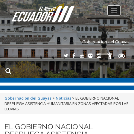
Toggle
navigation
Gobernacion del Guayas
Gobernacion del Guayas
>
Noticias
>
EL GOBIERNO NACIONAL
DESPLIEGA ASISTENCIA HUMANITARIA EN ZONAS AFECTADAS POR LAS
LLUVIAS
EL GOBIERNO NACIONAL
DESPLIEGA ASISTENCIA