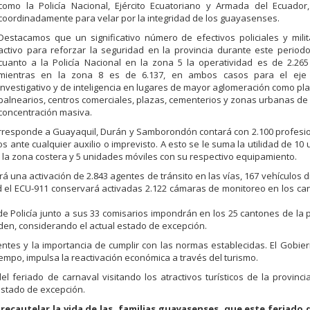
como la Policía Nacional, Ejército Ecuatoriano y Armada del Ecuador,
coordinadamente para velar por la integridad de los guayasenses.
Destacamos que un significativo número de efectivos policiales y mili
activo para reforzar la seguridad en la provincia durante este periodo
cuanto a la Policía Nacional en la zona 5 la operatividad es de 2.26
mientras en la zona 8 es de 6.137, en ambos casos para el eje 
investigativo y de inteligencia en lugares de mayor aglomeración como pl
balnearios, centros comerciales, plazas, cementerios y zonas urbanas de
concentración masiva.
corresponde a Guayaquil, Durán y Samborondón contará con 2.100 profesi
 ante cualquier auxilio o imprevisto. A esto se le suma la utilidad de 10
 la zona costera y 5 unidades móviles con su respectivo equipamiento.
á una activación de 2.843 agentes de tránsito en las vías, 167 vehículos d
ad el ECU-911 conservará activadas 2.122 cámaras de monitoreo en los ca
 de Policía junto a sus 33 comisarios impondrán en los 25 cantones de la p
rden, considerando el actual estado de excepción.
entes y la importancia de cumplir con las normas establecidas. El Gobie
iempo, impulsa la reactivación económica a través del turismo.
el feriado de carnaval visitando los atractivos turísticos de la provincia
estado de excepción.
cautelar la vida de las familias guayasenses, que este feriado 