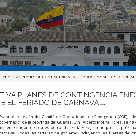
IAL ACTIVA PLANES DE CONTINGENCIA ENFOCADOS EN SALUD, SEGURIDAD
CTIVA PLANES DE CONTINGENCIA ENF
 EL FERIADO DE CARNAVAL.
Durante la sesión del Comité de Operaciones de Emergencia (COE), lid
gobernador de la provincia del Guayas, Crnl. Alberto Molina Flores, se ha 
implementación de planes de contingencia y seguridad para el próximo
carnaval. Todas las carteras de gobierno, incluyendo las fuerzas del o