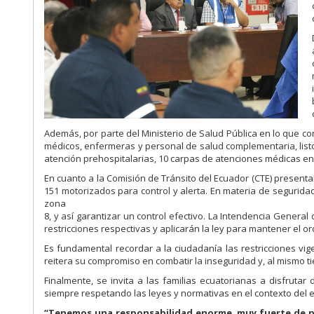
Además, por parte del Ministerio de Salud Pública en lo que 
médicos, enfermeras y personal de salud complementaria, listos
atención prehospitalarias, 10 carpas de atenciones médicas en
En cuanto a la Comisión de Tránsito del Ecuador (CTE) presentar
151 motorizados para control y alerta. En materia de segurid
zona
8, y así garantizar un control efectivo. La Intendencia General
restricciones respectivas y aplicarán la ley para mantener el o
Es fundamental recordar a la ciudadanía las restricciones vig
reitera su compromiso en combatir la inseguridad y, al mismo t
Finalmente, se invita a las familias ecuatorianas a disfrutar d
siempre respetando las leyes y normativas en el contexto del 
“Tenemos una responsabilidad enorme, muy fuerte de pre