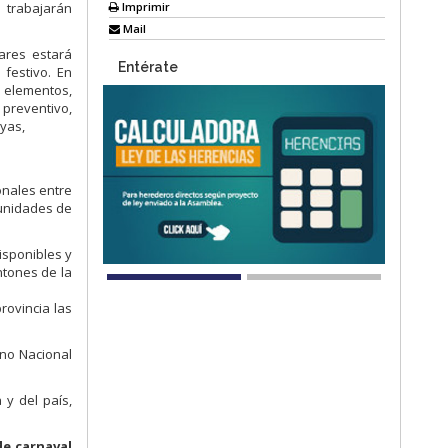
Imprimir
 trabajarán
Mail
tares estará
Entérate
 festivo. En
5 elementos,
preventivo,
ayas,
onales entre
 unidades de
isponibles y
ntones de la
rovincia las
rno Nacional
 y del país,
de carnaval