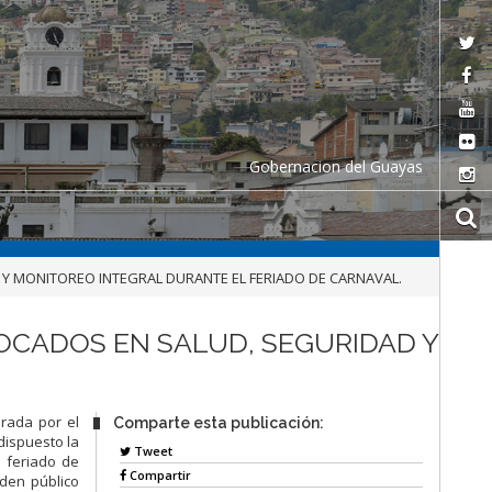
Gobernacion del Guayas
 Y MONITOREO INTEGRAL DURANTE EL FERIADO DE CARNAVAL.
OCADOS EN SALUD, SEGURIDAD Y
erada por el
Comparte esta publicación:
dispuesto la
Tweet
 feriado de
Compartir
rden público