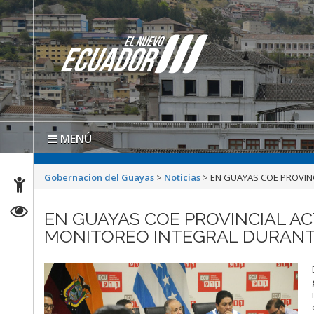
MENÚ
Gobernacion del Guayas
>
Noticias
>
EN GUAYAS COE PROVINC
EN GUAYAS COE PROVINCIAL A
MONITOREO INTEGRAL DURANTE