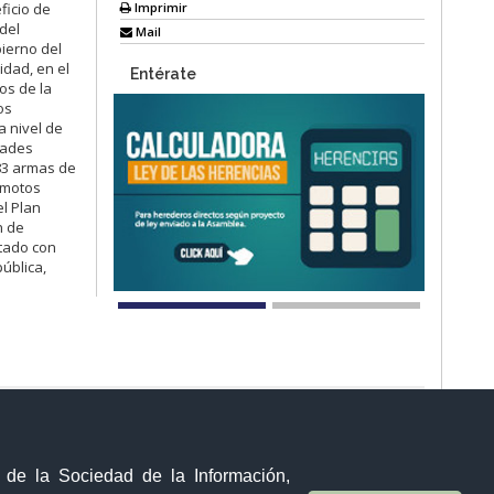
Imprimir
ficio de
del
Mail
ierno del
idad, en el
Entérate
os de la
os
a nivel de
dades
83 armas de
 motos
el Plan
n de
utado con
ública,
Visor Ciudadano
Contacto ciudadano
y de la Sociedad de la Información,