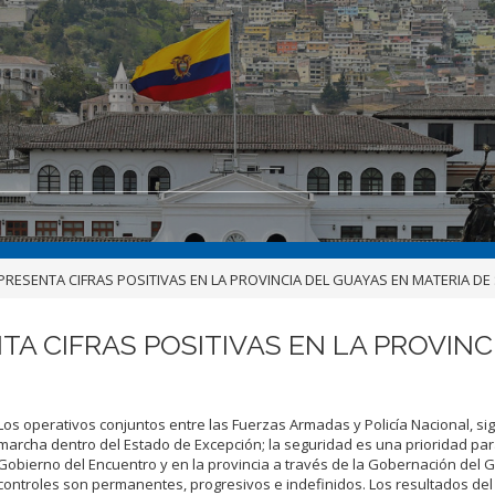
PRESENTA CIFRAS POSITIVAS EN LA PROVINCIA DEL GUAYAS EN MATERIA D
TA CIFRAS POSITIVAS EN LA PROVINC
Los operativos conjuntos entre las Fuerzas Armadas y Policía Nacional, si
marcha dentro del Estado de Excepción; la seguridad es una prioridad par
Gobierno del Encuentro y en la provincia a través de la Gobernación del 
controles son permanentes, progresivos e indefinidos.
Los resultados del