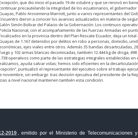
Excepción, que dio inicio el pasado 19 de octubre y que se renovó en bene
continuar precautelando la integridad de los ecuatorianos, el gobernador 
Guayas, Pablo Arosemena Marriott, junto a varios representantes del Gob
Encuentro dieron a conocer los avances actualizados en materia de segur
Salón Simón Bolívar del Palacio de la Gobernación.
Los continuos operativ
Policía Nacional, con el acompañamiento de las Fuerzas Armadas en punt
focalizados en la provincia dentro del Plan Rescate Ecuador, deja un total 
Guayas de 1.167 detenidos por delitos en robo a personas, domicilio, uni
económicas, ejes viales entre otros.
Además 35 bandas desarticuladas, 2
fuego y 102 armas blancas decomisadas, también 12.444 kg de droga, 498
.738 operativos como parte de las estrategias integrales establecidas en 
lizamos, ayuda salvar vidas; hemos sido eficientes en la desarticulació
pción”, puntualizó el representante del ejecutivo sobre el trabajo ejec
e noviembre, sin embargo tras decisión ejecutiva del presidente de la Rep
ncias a nivel nacional mantienen también esta condición.
a Única de Comercio Exterior
Gobierno Abierto
12-2019
, emitido por el Ministerio de Telecomunicaciones 