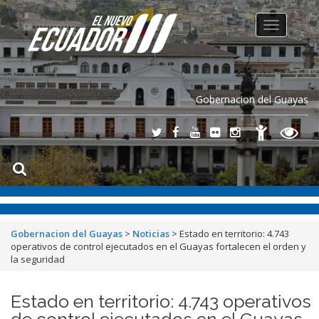
Toggle
navigation
Gobernacion del Guayas
Gobernacion del Guayas
>
Noticias
>
Estado en territorio: 4.743
operativos de control ejecutados en el Guayas fortalecen el orden y
la seguridad
Estado en territorio: 4.743 operativos
de control ejecutados en el Guayas