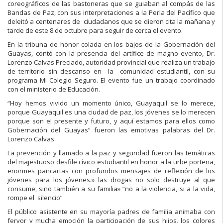
coreográficos de las bastoneras que se guiaban al compás de las
Bandas de Paz, con sus interpretaciones a la Perla del Pacífico que
deleitó a centenares de ciudadanos que se dieron cita la mañana y
tarde de este 8 de octubre para seguir de cerca el evento.
En la tribuna de honor colada en los bajos de la Gobernación del
Guayas, contó con la presencia del artífice de magno evento, Dr.
Lorenzo Calvas Preciado, autoridad provincial que realiza un trabajo
de territorio sin descanso en la comunidad estudiantil, con su
programa Mi Colegio Seguro. El evento fue un trabajo coordinado
con el ministerio de Educación.
“Hoy hemos vivido un momento único, Guayaquil se lo merece,
porque Guayaquil es una ciudad de paz, los jóvenes se lo merecen
porque son el presente y futuro, y aquí estamos para ellos como
Gobernación del Guayas” fueron las emotivas palabras del Dr.
Lorenzo Calvas.
La prevención y llamado a la paz y seguridad fueron las temáticas
del majestuoso desfile cívico estudiantil en honor a la urbe porteña,
enormes pancartas con profundos mensajes de reflexión de los
jóvenes para los jóvenes.» las drogas no solo destruye al que
consume, sino también a su familia» “no a la violencia, si a la vida,
rompe el silencio”
El público asistente en su mayoría padres de familia animaba con
fervor y mucha emoción la participación de sus hijos, los colores