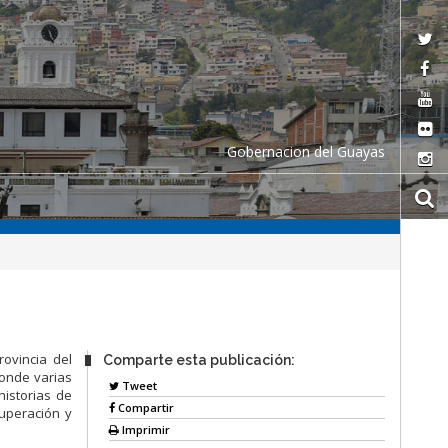
Gobernacion del Guayas
rovincia del
Comparte esta publicación:
donde varias
Tweet
historias de
Compartir
uperación y
Imprimir