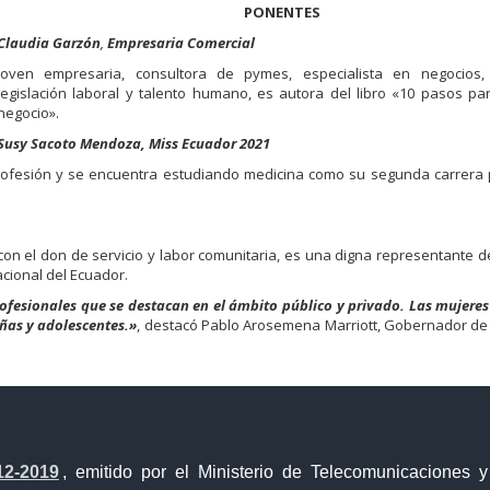
PONENTES
Claudia Garzón
,
Empresaria Comercial
Joven empresaria, consultora de pymes, especialista en negocios, t
legislación laboral y talento humano, es autora del libro «10 pasos par
negocio».
Susy Sacoto Mendoza, Miss Ecuador 2021
ofesión y se encuentra estudiando medicina como su segunda carrera p
con el don de servicio y labor comunitaria, es una digna representante 
Nacional del Ecuador.
ofesionales que se destacan en el ámbito público y privado. Las mujeres 
iñas y adolescentes.»
, destacó Pablo Arosemena Marriott, Gobernador de 
12-2019
, emitido por el Ministerio de Telecomunicaciones 