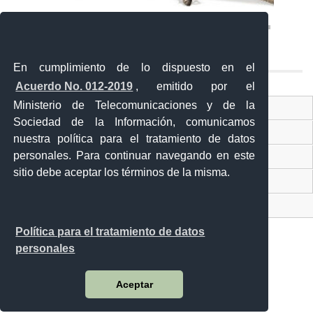
En cumplimiento de lo dispuesto en el
Acuerdo No. 012-2019
, emitido por el
Ministerio de Telecomunicaciones y de la
Ventanilla Única Virtual
Sociedad de la Información, comunicamos
Ventanilla Única de Comercio Exterior
nuestra política para el tratamiento de datos
personales. Para continuar navegando en este
Gobierno Abierto
sitio debe aceptar los términos de la misma.
Visor Ciudadano
Contacto ciudadano
Política para el tratamiento de datos
personales
Malecón y Aguirre
Aceptar
Guayaquil - Ecuador
Teléfono: 593-4 370-2840