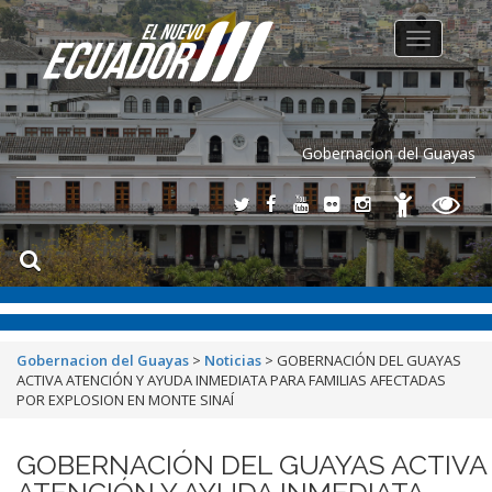
Toggle
navigation
Gobernacion del Guayas
Gobernacion del Guayas
>
Noticias
>
GOBERNACIÓN DEL GUAYAS
ACTIVA ATENCIÓN Y AYUDA INMEDIATA PARA FAMILIAS AFECTADAS
POR EXPLOSION EN MONTE SINAÍ
GOBERNACIÓN DEL GUAYAS ACTIVA
ATENCIÓN Y AYUDA INMEDIATA