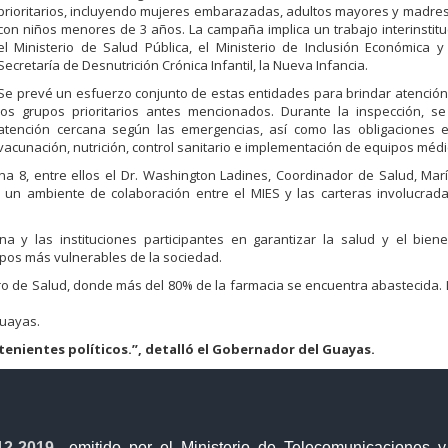
prioritarios, incluyendo mujeres embarazadas, adultos mayores y madres
con niños menores de 3 años. La campaña implica un trabajo interinstitu
el Ministerio de Salud Pública, el Ministerio de Inclusión Económica y 
Secretaría de Desnutrición Crónica Infantil, la Nueva Infancia.
Se prevé un esfuerzo conjunto de estas entidades para brindar atenció
los grupos prioritarios antes mencionados. Durante la inspección, se
atención cercana según las emergencias, así como las obligaciones e
vacunación, nutrición, control sanitario e implementación de equipos médi
ona 8, entre ellos el Dr. Washington Ladines, Coordinador de Salud, Ma
n un ambiente de colaboración entre el MIES y las carteras involucrad
a y las instituciones participantes en garantizar la salud y el bien
pos más vulnerables de la sociedad.
tro de Salud, donde más del 80% de la farmacia se encuentra abastecida
Guayas.
 tenientes políticos.”, detalló el Gobernador del Guayas.
12-2019
, emitido por el Ministerio de Telecomunicaciones 