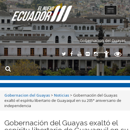
Toggle
navigation
Gobernacion del Guayas
Gobernacion del Guayas
>
Noticias
>
Gobernación del Guayas
exaltó el espíritu libertario de Guayaquil en su 205° aniversario de
independencia
Gobernación del Guayas exaltó el
espíritu libertario de Guayaquil en su