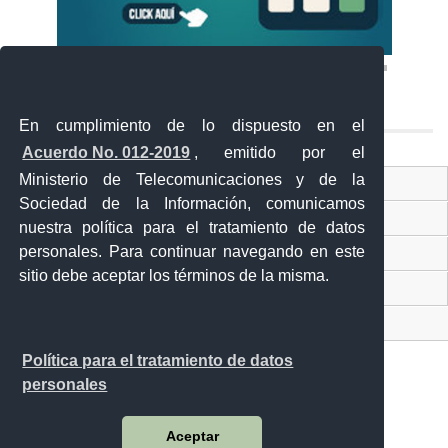
En cumplimiento de lo dispuesto en el
Acuerdo No. 012-2019
, emitido por el
Ministerio de Telecomunicaciones y de la
Ventanilla Única Virtual
Sociedad de la Información, comunicamos
Ventanilla Única de Comercio Exterior
nuestra política para el tratamiento de datos
personales. Para continuar navegando en este
Gobierno Abierto
sitio debe aceptar los términos de la misma.
Visor Ciudadano
Contacto ciudadano
Política para el tratamiento de datos
personales
Malecón y Aguirre
Aceptar