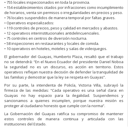
• 755 locales inspeccionados en toda la provincia.
• 154 establecimientos citados por infracciones como incumplimiento
de horarios, venta sin permisos o irregularidades en precios y peso.
• 76 locales suspendidos de manera temporal por faltas graves.
• Operativos especializados:
• 119 controles de precios, peso y calidad en mercados y abastos.
• 12 operativos interinstitucionales antidelincuenciales.
• 75 controles en centros de diversión nocturna.
• 58 inspecciones en restaurantes y locales de comida.
• 10 operativos en hoteles, moteles y salas de videojuegos.
El gobernador del Guayas, Humberto Plaza, resaltó que el trabajo
no se detendrá: “En el Nuevo Ecuador del presidente Daniel Noboa
la seguridad no es un discurso, es acción en territorio. Estos
operativos reflejan nuestra decisión de defender la tranquilidad de
las familias y demostrar que la ley se respeta en Guayas”.
Por su parte, la intendenta de Policía, Victoria Villa, subrayó la
firmeza de las medidas: “Cada operativo es una señal clara: en
Guayas no hay espacio para la ilegalidad. Suspendemos y
sancionamos a quienes incumplen, porque nuestra misión es
proteger al ciudadano honesto que cumple con la norma”.
La Gobernación del Guayas ratifica su compromiso de mantener
estos controles de manera continua y articulada con las
instituciones del Estado.