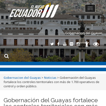
Toggle
navigation
Gobernacion del Guayas
Gobernacion del Guayas
>
Noticias
>
Gobernación del Guayas
fortalece los controles territoriales con más de 1.700 operativos de
control y orden público.
Gobernación del Guayas fortalece
los controles territoriales con más