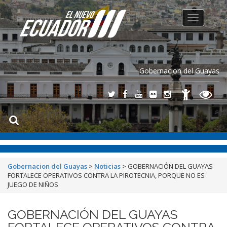
Toggle
navigation
Gobernacion del Guayas
Gobernacion del Guayas
>
Noticias
>
GOBERNACIÓN DEL GUAYAS
FORTALECE OPERATIVOS CONTRA LA PIROTECNIA, PORQUE NO ES
JUEGO DE NIÑOS
GOBERNACIÓN DEL GUAYAS
FORTALECE OPERATIVOS CONTRA