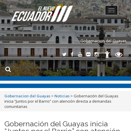
Toggle
navigation
Gobernacion del Guayas
Gobernacion del Guayas
>
Noticias
>
Gobernación del Guayas
inicia “Juntos por el Barrio” con atención directa a demandas
comunitarias
Gobernación del Guayas inicia
“Juntos por el Barrio” con atención