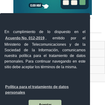
En cumplimiento de lo dispuesto en el
Acuerdo No. 012-2019
, emitido por el
Ministerio de Telecomunicaciones y de la
Ventanilla Única Virtual
Sociedad de la Información, comunicamos
Ventanilla Única de Comercio Exterior
nuestra política para el tratamiento de datos
personales. Para continuar navegando en este
Gobierno Abierto
sitio debe aceptar los términos de la misma.
Visor Ciudadano
Contacto ciudadano
Política para el tratamiento de datos
personales
Malecón y Aguirre
Aceptar