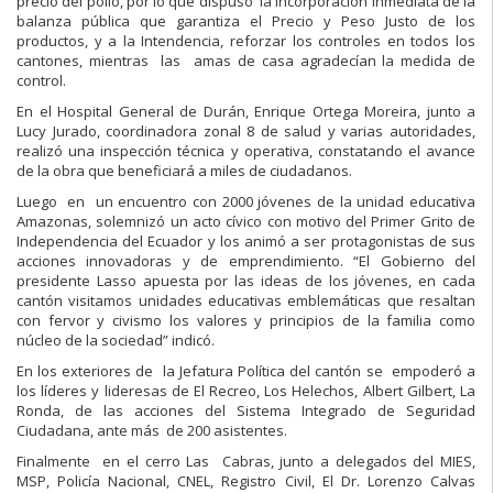
precio del pollo, por lo que dispuso la incorporación inmediata de la
balanza pública que garantiza el Precio y Peso Justo de los
productos, y a la Intendencia, reforzar los controles en todos los
cantones, mientras las amas de casa agradecían la medida de
control.
En el Hospital General de Durán, Enrique Ortega Moreira, junto a
Lucy Jurado, coordinadora zonal 8 de salud y varias autoridades,
realizó una inspección técnica y operativa, constatando el avance
de la obra que beneficiará a miles de ciudadanos.
Luego en un encuentro con 2000 jóvenes de la unidad educativa
Amazonas, solemnizó un acto cívico con motivo del Primer Grito de
Independencia del Ecuador y los animó a ser protagonistas de sus
acciones innovadoras y de emprendimiento. “El Gobierno del
presidente Lasso apuesta por las ideas de los jóvenes, en cada
cantón visitamos unidades educativas emblemáticas que resaltan
con fervor y civismo los valores y principios de la familia como
núcleo de la sociedad” indicó.
En los exteriores de la Jefatura Política del cantón se empoderó a
los líderes y lideresas de El Recreo, Los Helechos, Albert Gilbert, La
Ronda, de las acciones del Sistema Integrado de Seguridad
Ciudadana, ante más de 200 asistentes.
Finalmente en el cerro Las Cabras, junto a delegados del MIES,
MSP, Policía Nacional, CNEL, Registro Civil, El Dr. Lorenzo Calvas