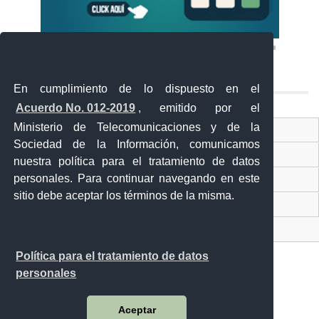
En cumplimiento de lo dispuesto en el
Acuerdo No. 012-2019
, emitido por el
Ministerio de Telecomunicaciones y de la
Ventanilla Única Virtual
Sociedad de la Información, comunicamos
Ventanilla Única de Comercio Exterior
nuestra política para el tratamiento de datos
personales. Para continuar navegando en este
Gobierno Abierto
sitio debe aceptar los términos de la misma.
Visor Ciudadano
Contacto ciudadano
Política para el tratamiento de datos
personales
Malecón y Aguirre
Aceptar
Guayaquil - Ecuador