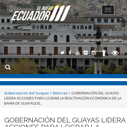
Toggle
navigation
Gobernacion del Guayas
Gobernacion del Guayas
>
Noticias
>
GOBERNACIÓN DEL GUAYAS
LIDERA ACCIONES PARA LOGRAR LA REACTIVACIÓN ECONÓMICA DE LA
BAHÍA DE GUAYAQUIL.
GOBERNACIÓN DEL GUAYAS LIDERA
ACCIONES PARA LOGRAR LA