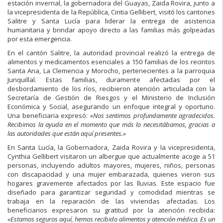
estación invernal, la gobernadora del Guayas, Zaida Rovira, junto a
la vicepresidenta de la República, Cintia Gellibert, visitó los cantones
Salitre y Santa Lucía para liderar la entrega de asistencia
humanitaria y brindar apoyo directo a las familias más golpeadas
por esta emergencia.
En el cantón Salitre, la autoridad provincial realizó la entrega de
alimentos y medicamentos esenciales a 150 familias de los recintos
Santa Ana, La Clemencia y Morocho, pertenecientes a la parroquia
Junquillal. Estas familias, duramente afectadas por el
desbordamiento de los ríos, recibieron atención articulada con la
Secretaría de Gestión de Riesgos y el Ministerio de Inclusión
Económica y Social, asegurando un enfoque integral y oportuno.
Una beneficiaria expresó:
«Nos sentimos profundamente agradecidos.
Recibimos la ayuda en el momento que más lo necesitábamos, gracias a
las autoridades que están aquí presentes.»
En Santa Lucía, la Gobernadora, Zaida Rovira y la vicepresidenta,
Cynthia Gellibert visitaron un albergue que actualmente acoge a 51
personas, incluyendo adultos mayores, mujeres, niños, personas
con discapacidad y una mujer embarazada, quienes vieron sus
hogares gravemente afectados por las lluvias. Este espacio fue
diseñado para garantizar seguridad y comodidad mientras se
trabaja en la reparación de las viviendas afectadas. Los
beneficiarios expresaron su gratitud por la atención recibida:
«Estamos seguros aquí, hemos recibido alimentos y atención médica. Es un