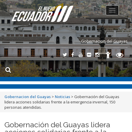
Toggle
navigation
Gobernacion del Guayas
Gobernacion del Guayas
>
Noticias
>
Gobernación del Guayas
lidera acciones solidarias frente a la emergencia invernal, 150
personas atendidas.
Gobernación del Guayas lidera
acciones solidarias frente a la