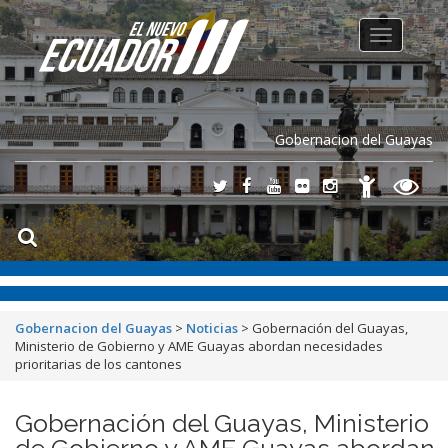
Toggle
navigation
Gobernacion del Guayas
Gobernacion del Guayas
>
Noticias
>
Gobernación del Guayas,
Ministerio de Gobierno y AME Guayas abordan necesidades
prioritarias de los cantones
Gobernación del Guayas, Ministerio
de Gobierno y AME Guayas abordan