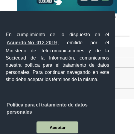
En cumplimiento de lo dispuesto en el
Acuerdo No. 012-2019
, emitido por el
Ministerio de Telecomunicaciones y de la
Ventanilla Única Virtual
Sociedad de la Información, comunicamos
Ventanilla Única de Comercio Exterior
nuestra política para el tratamiento de datos
personales. Para continuar navegando en este
Gobierno Abierto
sitio debe aceptar los términos de la misma.
Visor Ciudadano
Contacto ciudadano
Política para el tratamiento de datos
personales
Malecón y Aguirre
Aceptar
Guayaquil - Ecuador