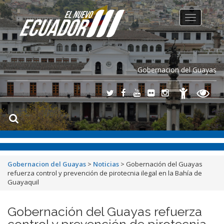
Toggle
navigation
Gobernacion del Guayas
Gobernacion del Guayas
>
Noticias
>
Gobernación del Guayas
refuerza control y prevención de pirotecnia ilegal en la Bahía de
Guayaquil
Gobernación del Guayas refuerza
control y prevención de pirotecnia